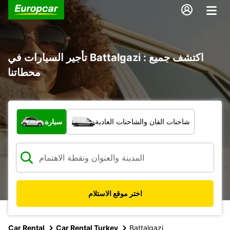
تأجير السيارات في Battalgazi : اكتشف جميع
محطاتنا
ما نوع المركبة؟
شاحنات الفان والشاحنات العادية
سيارة
اختر موقع الاستلام
Car Rental
Car Rental Turkey
Battalgazi