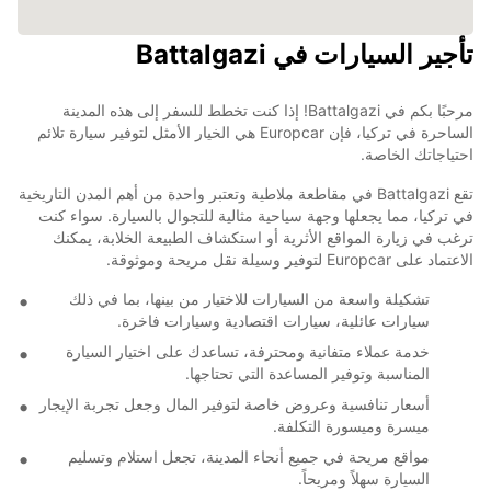
تأجير السيارات في Battalgazi
مرحبًا بكم في Battalgazi! إذا كنت تخطط للسفر إلى هذه المدينة
الساحرة في تركيا، فإن Europcar هي الخيار الأمثل لتوفير سيارة تلائم
احتياجاتك الخاصة.
تقع Battalgazi في مقاطعة ملاطية وتعتبر واحدة من أهم المدن التاريخية
في تركيا، مما يجعلها وجهة سياحية مثالية للتجوال بالسيارة. سواء كنت
ترغب في زيارة المواقع الأثرية أو استكشاف الطبيعة الخلابة، يمكنك
الاعتماد على Europcar لتوفير وسيلة نقل مريحة وموثوقة.
تشكيلة واسعة من السيارات للاختيار من بينها، بما في ذلك
سيارات عائلية، سيارات اقتصادية وسيارات فاخرة.
خدمة عملاء متفانية ومحترفة، تساعدك على اختيار السيارة
المناسبة وتوفير المساعدة التي تحتاجها.
أسعار تنافسية وعروض خاصة لتوفير المال وجعل تجربة الإيجار
ميسرة وميسورة التكلفة.
مواقع مريحة في جميع أنحاء المدينة، تجعل استلام وتسليم
السيارة سهلاً ومريحاً.