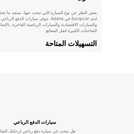
بغض النظر عن نوع السيارة التي تبحث عنها، ستجد ما تحت
لدى Europcar في Adana. تتوفر سيارات الدفع الربا
والسيارات الاقتصادية والسيارات الرياضية الفاخرة، بالإضا
الشاحنات الكبيرة لنقل البضائع.
التسهيلات المتاحة
خيارات تأجير مرنة تناسب احتياجات العملاء المختلف
خدمة التوصيل والاستلام في الموقع لراحة العملاء.
تأجير سيارات بسائق لأولئك الذين يفضلون التنقل
بسهولة.
خدمة عملاء متاحة على مدار الساعة للمساعدة في
استفسارات.
الاستفادة من Europcar
سيارات الدفع الرباعي
باختيار Europcar في Adana، يمكنك الاستفادة من تش
واسعة من السيارات عالية الجودة بأسعار تنافسية. سواء 
هل تبحث عن سيارة دفع رباعي لرحلتك التجا
تخطط لرحلة عائلية أو رحلة عمل، ستجد السيارة المناسب