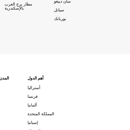
سان دييغو
مطار برج العرب
بالإسكندرية
سياتل
بوربانك
أهم الدول
"المدن
أستراليا
فرنسا
ألمانيا
المملكة المتحدة
إسبانيا