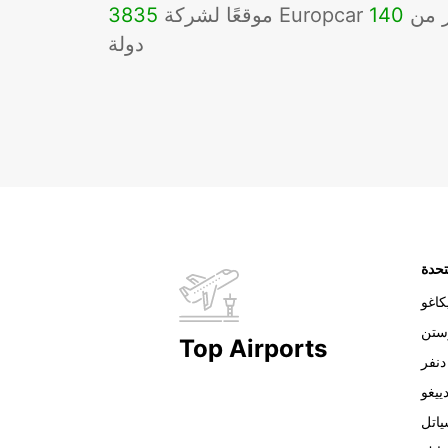
Eu في أكثر من
140
3835
دولة
تحدة
اغو
ستن
Top Airports
دنفر
ييغو
اتل