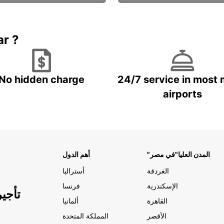
Book now
باقة الحماية ال
ar ?
No hidden charge
24/7 service in most 
airports
"المدن العليا"في مصر
أهم الدول
الغردقة
أستراليا
الإسكندرية
فرنسا
تأجي
القاهرة
ألمانيا
الأقصر
المملكة المتحدة