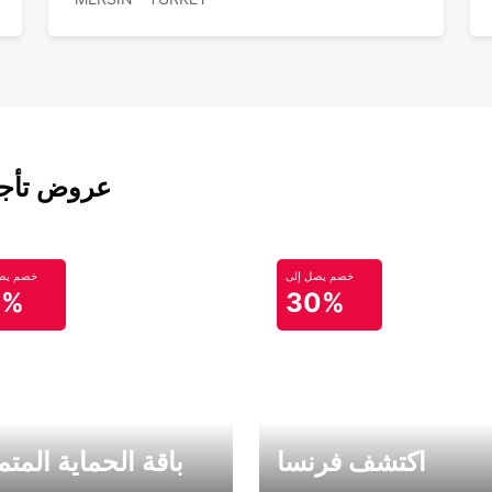
عروض تأجير
خصم يصل إلى
خصم يصل
0%
30%
اكتشف فرنسا
باقة الحماية المتم