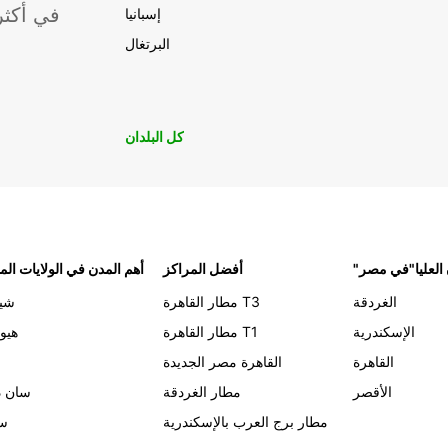
موقعًا لشركة ropcar
إسبانيا
البرتغال
كل البلدان
 العليا"في مصر
أفضل المراكز
أهم المدن في الولايات الم
الغردقة
مطار القاهرة T3
شيك
الإسكندرية
مطار القاهرة T1
هيو
القاهرة
القاهرة مصر الجديدة
الأقصر
مطار الغردقة
سان د
مطار برج العرب بالإسكندرية
سي