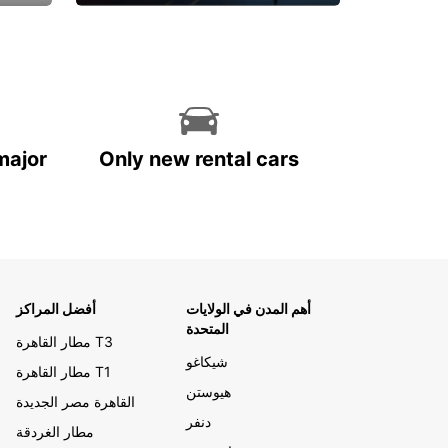
احجز الآن
major
Only new rental cars
أهم المدن في الولايات
أفضل المراكز
المتحدة
مطار القاهرة T3
شيكاغو
مطار القاهرة T1
هيوستن
القاهرة مصر الجديدة
دنفر
مطار الغردقة