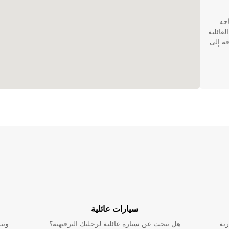
اجه
عي العائلية
فة إلى
ة.
 أي
سيارات عائلية
كيلة
كنت
رية
هل تبحث عن سيارة عائلية لرحلتك الترفيهية؟
وتت
ة لك