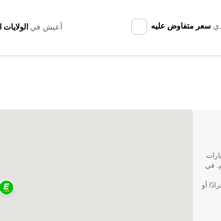
دي
سعر متفاوض عليه
أعيش في
لسيارات
 حول العالم. في
دًا أو