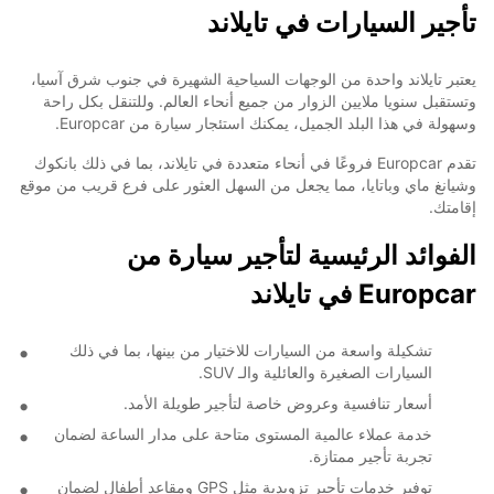
تأجير السيارات في تايلاند
يعتبر تايلاند واحدة من الوجهات السياحية الشهيرة في جنوب شرق آسيا،
وتستقبل سنويا ملايين الزوار من جميع أنحاء العالم. وللتنقل بكل راحة
وسهولة في هذا البلد الجميل، يمكنك استئجار سيارة من Europcar.
تقدم Europcar فروعًا في أنحاء متعددة في تايلاند، بما في ذلك بانكوك
وشيانغ ماي وباتايا، مما يجعل من السهل العثور على فرع قريب من موقع
إقامتك.
الفوائد الرئيسية لتأجير سيارة من
Europcar في تايلاند
تشكيلة واسعة من السيارات للاختيار من بينها، بما في ذلك
السيارات الصغيرة والعائلية والـ SUV.
أسعار تنافسية وعروض خاصة لتأجير طويلة الأمد.
خدمة عملاء عالمية المستوى متاحة على مدار الساعة لضمان
تجربة تأجير ممتازة.
توفير خدمات تأجير تزويدية مثل GPS ومقاعد أطفال لضمان