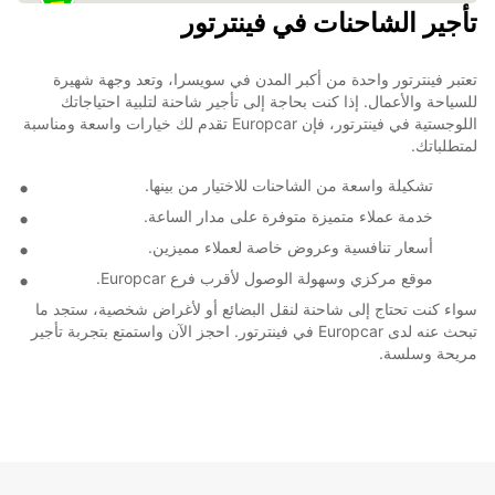
تأجير الشاحنات في فينترتور
تعتبر فينترتور واحدة من أكبر المدن في سويسرا، وتعد وجهة شهيرة
للسياحة والأعمال. إذا كنت بحاجة إلى تأجير شاحنة لتلبية احتياجاتك
اللوجستية في فينترتور، فإن Europcar تقدم لك خيارات واسعة ومناسبة
لمتطلباتك.
تشكيلة واسعة من الشاحنات للاختيار من بينها.
خدمة عملاء متميزة متوفرة على مدار الساعة.
أسعار تنافسية وعروض خاصة لعملاء مميزين.
موقع مركزي وسهولة الوصول لأقرب فرع Europcar.
سواء كنت تحتاج إلى شاحنة لنقل البضائع أو لأغراض شخصية، ستجد ما
تبحث عنه لدى Europcar في فينترتور. احجز الآن واستمتع بتجربة تأجير
مريحة وسلسة.