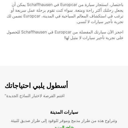
باختصار، استئجار سيارة من Europcar في Schaffhausen يمكن أن
يجعل رحلتك أكثر راحة ومتعة. سواء كنت تقوم برحلة عمل سريعة أو
ترغب في استكشاف المعالم السياحية في المدينة، Europcar تضمن لك
تجربة تأجير سيارات لا تُنسى.
احجز الآن سيارتك المفضلة من Europcar في Schaffhausen للحصول
على تجربة تأجير سيارات لا مثيل لها!
أسطول يلبي احتياجاتك
"اغتنم الفرصة لاختبار النماذج الجديدة
سيارات المدينة
وتتراوح هذه من طراز مدمج وموفر للوقود إلى طراز صديق للبيئة
شاهد المزيد