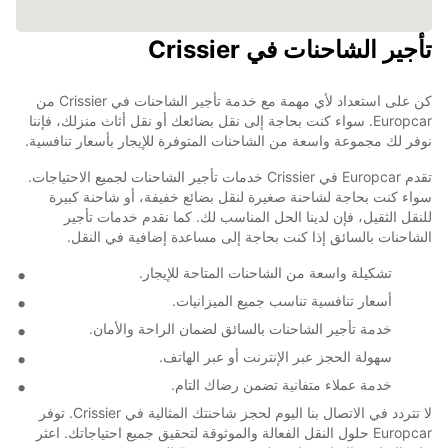
تأجير الشاحنات في Crissier
كن على استعداد لأي مهمة مع خدمة تأجير الشاحنات في Crissier من
Europcar. سواء كنت بحاجة إلى نقل بضائعك أو نقل أثاث منزلك، فإننا
نوفر لك مجموعة واسعة من الشاحنات المتوفرة للإيجار بأسعار تنافسية.
تقدم Europcar في Crissier خدمات تأجير الشاحنات لجميع الاحتياجات.
سواء كنت بحاجة لشاحنة صغيرة لنقل بضائع خفيفة، أو شاحنة كبيرة
للنقل الثقيل، فإن لدينا الحل المناسب لك. كما نقدم خدمات تأجير
الشاحنات بالسائق إذا كنت بحاجة إلى مساعدة إضافية في النقل.
تشكيلة واسعة من الشاحنات المتاحة للإيجار.
أسعار تنافسية تناسب جميع الميزانيات.
خدمة تأجير الشاحنات بالسائق لضمان الراحة والأمان.
سهولة الحجز عبر الإنترنت أو عبر الهاتف.
خدمة عملاء متفانية تضمن رضاك التام.
لا تتردد في الاتصال بنا اليوم لحجز شاحنتك المثالية في Crissier. توفر
Europcar حلول النقل الفعالة والموثوقة لتحقيق جميع احتياجاتك. اعثر