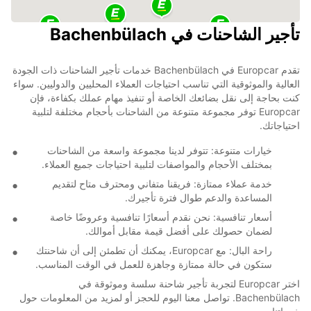
تأجير الشاحنات في Bachenbülach
تقدم Europcar في Bachenbülach خدمات تأجير الشاحنات ذات الجودة
العالية والموثوقية التي تناسب احتياجات العملاء المحليين والدوليين. سواء
كنت بحاجة إلى نقل بضائعك الخاصة أو تنفيذ مهام عملك بكفاءة، فإن
Europcar توفر مجموعة متنوعة من الشاحنات بأحجام مختلفة لتلبية
احتياجاتك.
خيارات متنوعة: تتوفر لدينا مجموعة واسعة من الشاحنات
بمختلف الأحجام والمواصفات لتلبية احتياجات جميع العملاء.
خدمة عملاء ممتازة: فريقنا متفاني ومحترف متاح لتقديم
المساعدة والدعم طوال فترة تأجيرك.
أسعار تنافسية: نحن نقدم أسعارًا تنافسية وعروضًا خاصة
لضمان حصولك على أفضل قيمة مقابل أموالك.
راحة البال: مع Europcar، يمكنك أن تطمئن إلى أن شاحنتك
ستكون في حالة ممتازة وجاهزة للعمل في الوقت المناسب.
اختر Europcar لتجربة تأجير شاحنة سلسة وموثوقة في
Bachenbülach. تواصل معنا اليوم للحجز أو لمزيد من المعلومات حول