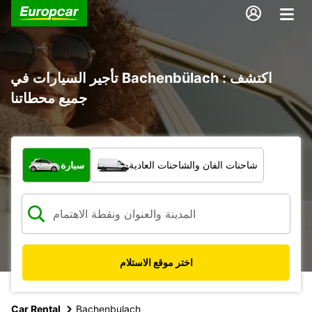
تأجير السيارات في Bachenbülach : اكتشف
جميع محطاتنا
ما نوع المركبة؟
شاحنات الفان والشاحنات العادية
سيارة
اختر موقع الاستلام
Car Rental
Bachenbulach