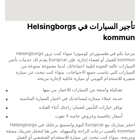
تأجير السيارات في Helsingborgs
kommun
مرحبا بكم في هلسنبورغز كوميون! سواء كنت تزور Helsingborgs
kommun للعمل أو لقضاء إجازة، فإن Europcar يقدم لك خدمات تأجير
السيارات عالية الجودة لتلبية احتياجاتك. لدينا مجموعة متنوعة من
السيارات التي تناسب جميع الاحتياجات، سواء كنت تبحث عن سيارة
صغيرة للاستخدام اليومي أو سيارة عائلية لإجازة مريحة.
تشكيلة واسعة من السيارات للاختيار من بينها
خدمة عملاء ممتازة لمساعدتك في اختيار السيارة المناسبة
توافر خيارات التأمين لضمان راحتك أثناء القيادة
أسعار تنافسية وعروض خاصة لا تفوت
احجز سيارتك مع Europcar اليوم واستمتع برحلتك في Helsingborgs
kommun بأقصى درجات الراحة والسهولة. نحن هنا لنجعل تجربتك ممتعة
ومريحة، سواء كنت تبحث عن سيارة للاستخدام الشخصي أو العمل.