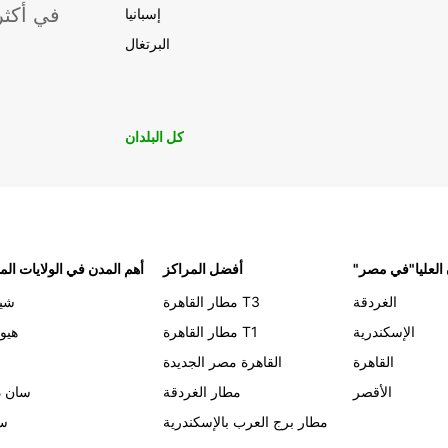
موقعًا لشركة ropcar
إسبانيا
البرتغال
كل البلدان
 العليا"في مصر
أفضل المراكز
أهم المدن في الولايات الم
الغردقة
مطار القاهرة T3
شيك
الإسكندرية
مطار القاهرة T1
هيو
القاهرة
القاهرة مصر الجديدة
الأقصر
مطار الغردقة
سان د
مطار برج العرب بالإسكندرية
سي