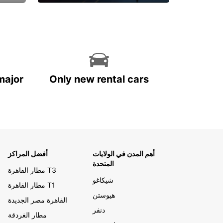
احجز الآن
major
Only new rental cars
أهم المدن في الولايات
أفضل المراكز
المتحدة
مطار القاهرة T3
شيكاغو
مطار القاهرة T1
هيوستن
القاهرة مصر الجديدة
دنفر
مطار الغردقة