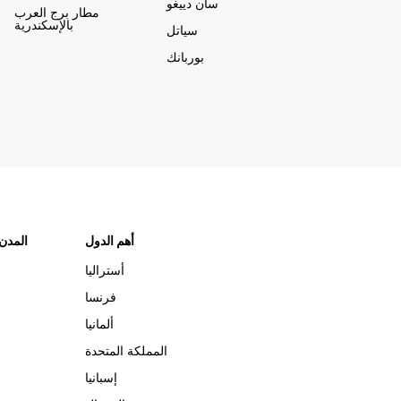
سان دييغو
مطار برج العرب
بالإسكندرية
سياتل
بوربانك
أهم الدول
"المدن
أستراليا
فرنسا
ألمانيا
المملكة المتحدة
إسبانيا