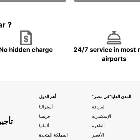
Book now
باقة الحماية ال
ar ?
No hidden charge
24/7 service in most 
airports
"المدن العليا"في مصر
أهم الدول
الغردقة
أستراليا
الإسكندرية
فرنسا
تأجي
القاهرة
ألمانيا
الأقصر
المملكة المتحدة