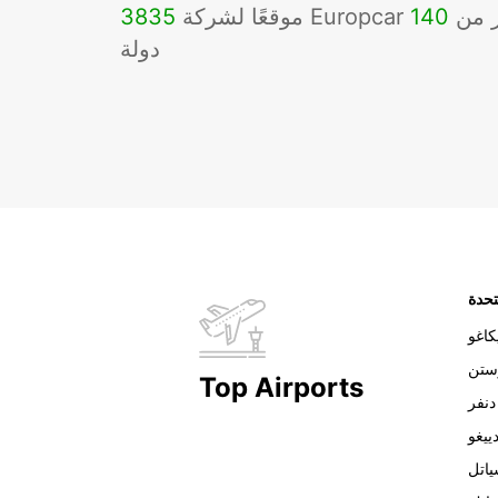
Eu في أكثر من
140
3835
دولة
تحدة
اغو
ستن
Top Airports
دنفر
ييغو
اتل