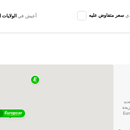
دي
سعر متفاوض عليه
أعيش في
ديد
ريحة
لسياحية، توفر Europcar
2