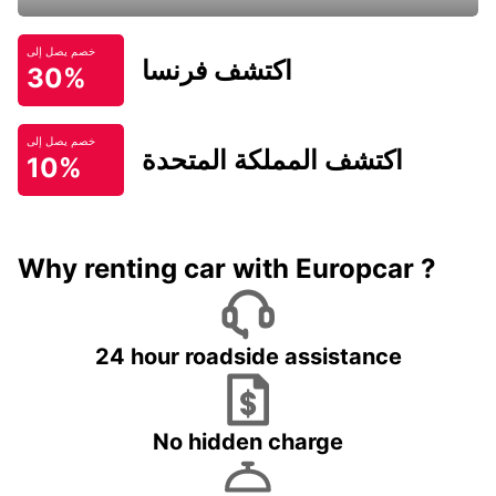
خصم يصل إلى
اكتشف فرنسا
30%
خصم يصل إلى
اكتشف المملكة المتحدة
10%
Why renting car with Europcar ?
24 hour roadside assistance
No hidden charge