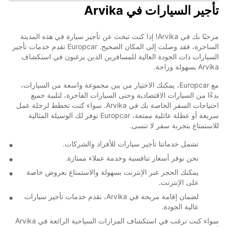
تأجير السيارات في Arvika
مرحبًا بك في Arvika! إذا كنت تبحث عن تأجير سيارة في هذه المدينة
الساحرة، فقد وصلت إلى المكان الصحيح. Europcar تقدم خدمات تأجير
السيارات ذات الجودة العالية للمسافرين الذين يرغبون في استكشاف
Arvika بسهولة وراحة.
مع Europcar، يمكنك الاختيار من بين مجموعة واسعة من السيارات،
بدءًا من السيارات الاقتصادية وحتى السيارات الفاخرة، لتلبية جميع
احتياجات السفر الخاصة بك في Arvika. سواء كنت تخطط لرحلة عمل
سريعة أو عطلة عائلية ممتعة، Europcar توفر لك الوسيلة المثالية
للاستمتاع بتجربة سفر لا تنسى.
تشمل خدماتنا تأجير سيارات للأفراد والشركات.
نحن نوفر أسعار تنافسية وخدمة عملاء ممتازة.
يمكنك الحجز عبر الإنترنت بسهولة والاستمتاع بعروض خاصة
على الإنترنت.
لضمان إقامة مريحة في Arvika، نقدم خدمات تأجير سيارات
عالية الجودة.
سواء كنت ترغب في استكشاف المزارات السياحية الرائعة في Arvika