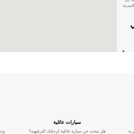
ه المدينة
Europca في
Talavera 
زيارتك لـ Talavera de la Reina، يمكنك
الضبط.
سيارات عائلية
رية
هل تبحث عن سيارة عائلية لرحلتك الترفيهية؟
وتت