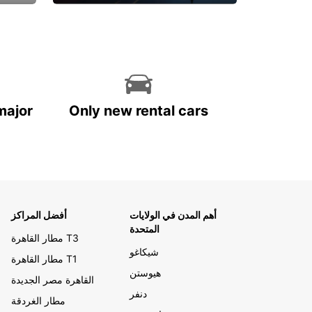
احجز الآن
major
Only new rental cars
أهم المدن في الولايات
أفضل المراكز
المتحدة
مطار القاهرة T3
شيكاغو
مطار القاهرة T1
هيوستن
القاهرة مصر الجديدة
دنفر
مطار الغردقة