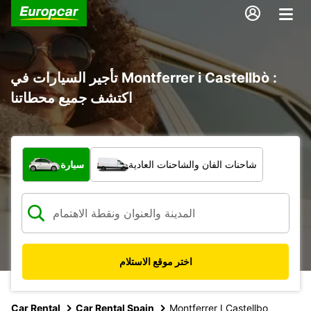
تأجير السيارات في Montferrer i Castellbò :
اكتشف جميع محطاتنا
ما نوع المركبة؟
شاحنات الفان والشاحنات العادية
سيارة
اختر موقع الاستلام
Car Rental
Car Rental Spain
Montferrer I Castellbo