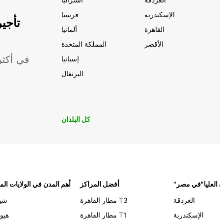
الإسكندرية
فرنسا
تأجي
القاهرة
ألمانيا
الأقصر
المملكة المتحدة
موقعًا لشركة ropcar
إسبانيا
البرتغال
كل البلدان
 العليا"في مصر
أفضل المراكز
أهم المدن في الولايات الم
الغردقة
مطار القاهرة T3
شيك
الإسكندرية
مطار القاهرة T1
هيو