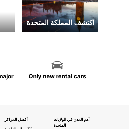
اكتشف المملكة المتحدة
احجز الآن
major
Only new rental cars
أهم المدن في الولايات
أفضل المراكز
المتحدة
مطار القاهرة T3