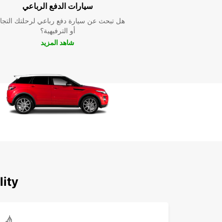
Europcar تهتم بتوفير تجربة تأجير سيارات سلسة ومري
سيارات الدفع الرباعي
عميل. باختيار Europcar، يمكنك الاعتماد على خدمات عا
هل تبحث عن سيارة دفع رباعي لرحلتك التجا
الجودة وأسعار تنافسية تجعل تجربتك لا تُنسى.
أو الترفيهية؟
شاهد المزيد
lity