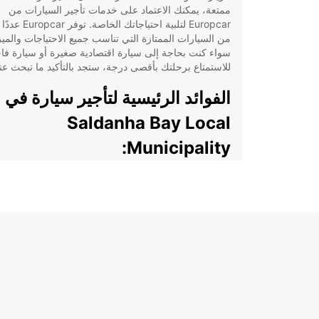
ممتعة، يمكنك الاعتماد على خدمات تأجير السيارات من
Europcar لتلبية احتياجاتك الخ
من السيارات الممتازة التي تناسب جميع الاحتياجات والميز
سواء كنت بحاجة إلى سيارة اقتصادية صغيرة أو سيارة فا
للاستمتاع برحلتك بأقصى درجة، ستجد بالتأكيد ما تبحث عنه 
الفوائد الرئيسية لتأجير سيارة في
Saldanha Bay Local
Municipality:
مرونة وحرية في التنقل دون الاعتماد على وسائل
النقل العامة المحدودة.
إمكانية استكشاف المناطق المحيطة بك بسهولة
وراحة.
راحة البال والأمان أثناء تنقلك في المدينة وخارجها.
القدرة على التخطيط لرحلاتك وجدولتها وفقًا لجدول
الخاص.
سواء كنت مسافراً داخل البلاد أو قادماً من خارجها، فإن