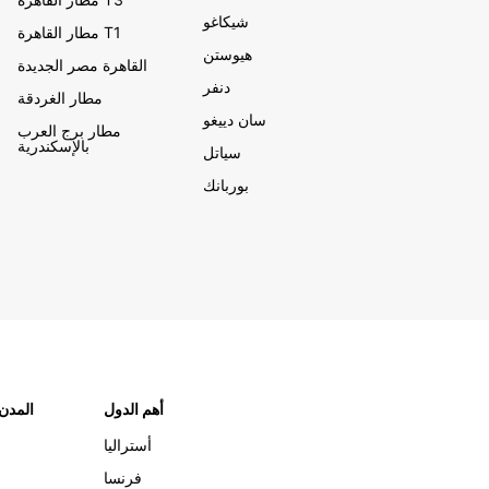
شيكاغو
مطار القاهرة T1
هيوستن
القاهرة مصر الجديدة
دنفر
مطار الغردقة
سان دييغو
مطار برج العرب
بالإسكندرية
سياتل
بوربانك
أهم الدول
"المدن
أستراليا
فرنسا