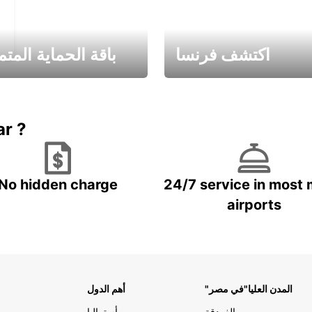
اكتشف فرنسا
باقة الحماية المتم
Book now
باقة الحماية ال
ar ?
No hidden charge
24/7 service in most 
airports
"المدن العليا"في مصر
أهم الدول
الغردقة
أستراليا