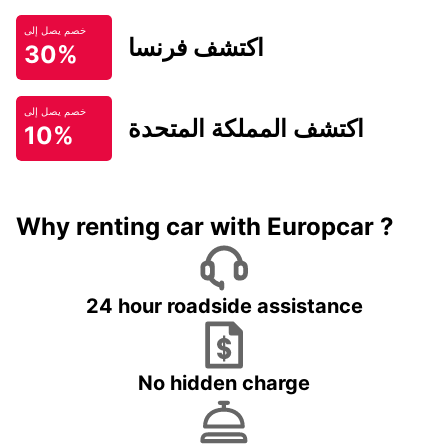
خصم يصل إلى
اكتشف فرنسا
30%
خصم يصل إلى
اكتشف المملكة المتحدة
10%
Why renting car with Europcar ?
24 hour roadside assistance
No hidden charge