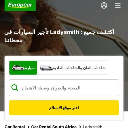
تأجير السيارات في Ladysmith : اكتشف جميع
محطاتنا
ما نوع المركبة؟
شاحنات الفان والشاحنات العادية
سيارة
اختر موقع الاستلام
Car Rental
Car Rental South Africa
Ladysmith