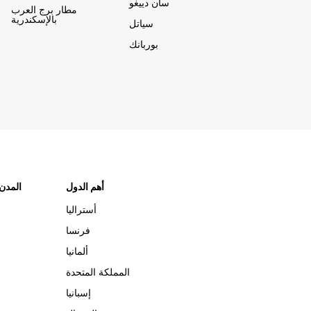
سان دييغو
مطار برج العرب
بالإسكندرية
سياتل
بوربانك
أهم الدول
"المدن
أستراليا
فرنسا
ألمانيا
المملكة المتحدة
إسبانيا