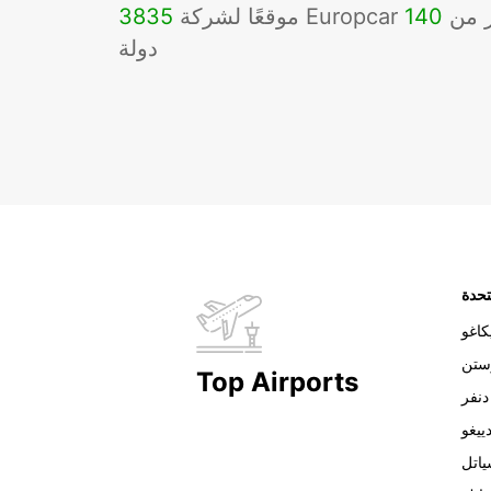
Eu في أكثر من
140
3835
دولة
تحدة
اغو
ستن
Top Airports
دنفر
ييغو
اتل