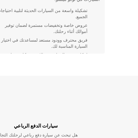
تشكيلة واسعة من السيارات الحديثة لتلبية احتياجا
الجميع.
عروض خاصة وتخفيضات مستمرة لضمان توفير
أموالك أثناء رحلتك.
فريق محترف وودود مستعد لمساعدتك في اختيار
السيارة المناسبة لك.
إمكانية حجز السيارة عبر الإنترنت بكل سهولة ويس
تأكد من تجربة رحلتك في نوفو ميتسو بأقصى قدر من الر
والمرونة من خلال تأجير سيارة من Europcar. احجز 
واستمتع بتجربة السفر الخاصة بك!
سيارات الدفع الرباعي
هل تبحث عن سيارة دفع رباعي لرحلتك التجا