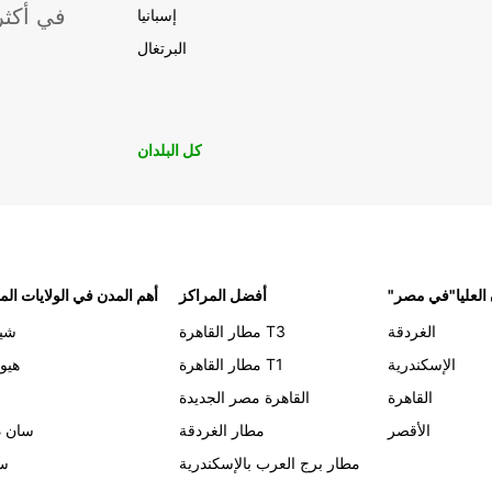
موقعًا لشركة ropcar
إسبانيا
البرتغال
كل البلدان
 العليا"في مصر
أفضل المراكز
أهم المدن في الولايات الم
الغردقة
مطار القاهرة T3
شيك
الإسكندرية
مطار القاهرة T1
هيو
القاهرة
القاهرة مصر الجديدة
الأقصر
مطار الغردقة
سان د
مطار برج العرب بالإسكندرية
سي