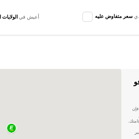
دي
سعر متفاوض عليه
أعيش في
و
فإن
امتك.
لتأجير