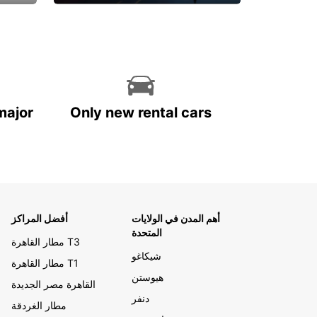
احجز الآن
major
Only new rental cars
أهم المدن في الولايات
أفضل المراكز
المتحدة
مطار القاهرة T3
شيكاغو
مطار القاهرة T1
هيوستن
القاهرة مصر الجديدة
دنفر
مطار الغردقة