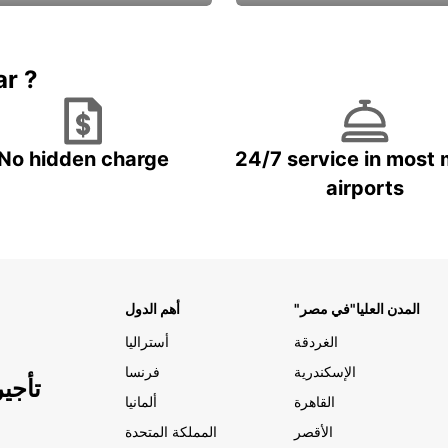
Book now
باقة الحماية ال
ar ?
No hidden charge
24/7 service in most 
airports
"المدن العليا"في مصر
أهم الدول
الغردقة
أستراليا
الإسكندرية
فرنسا
تأجي
القاهرة
ألمانيا
الأقصر
المملكة المتحدة