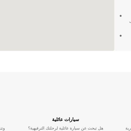
Eur في نوفا
تسا،
تجربة
وم
سيارات عائلية
رية
هل تبحث عن سيارة عائلية لرحلتك الترفيهية؟
وتت