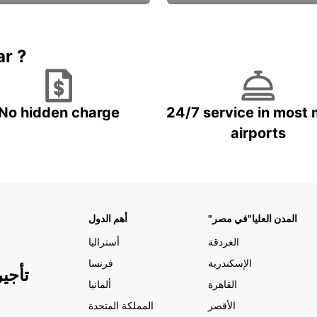
Book now
باقة الحماية ال
ar ?
No hidden charge
24/7 service in most 
airports
"المدن العليا"في مصر
أهم الدول
الغردقة
أستراليا
الإسكندرية
فرنسا
تأجي
القاهرة
ألمانيا
الأقصر
المملكة المتحدة