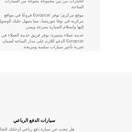
الخيارات من بين مجموعة متنوعة من السيارات
المتاحة.
موقع مركزي: توفر Europcar فروعًا في مواقع
مركزية في نوفا جوريتسا، مما يسهل عليك الوصول
إليها واستلام السيارة بسرعة ويسر.
خدمة عملاء متميزة: يوفر فريق خدمة العملاء في
Europcar الدعم اللازم على مدار الساعة لضمان
تجربة تأجير سيارات سلسة ومريحة.
عروض وتخفيضات: تتوفر عروض خاصة وتخفيضات
مستمرة على تأجير السيارات مع opcar
جوريتسا، مما يساعدك على توفير المال والاستفادة
من أفضل العروض.
باختيار Europcar لخدمات تأجير السيارات في نوفا جوري
يمكنك الاستفادة من الخدمات الموثوقة والمريحة لتحويل 
السفر الخاصة بك إلى أكثر راحة وتميزًا. احجز سيارتك الي
وتمتع برحلة سفر لا تُنسى!
سيارات الدفع الرباعي
هل تبحث عن سيارة دفع رباعي لرحلتك التجا