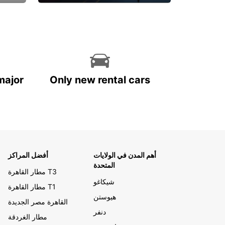
احجز الآن
major
Only new rental cars
أهم المدن في الولايات
أفضل المراكز
المتحدة
مطار القاهرة T3
شيكاغو
مطار القاهرة T1
هيوستن
القاهرة مصر الجديدة
دنفر
مطار الغردقة