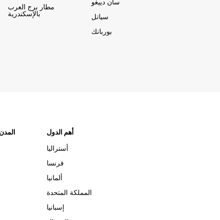
سان دييغو
مطار برج العرب
بالإسكندرية
سياتل
بوربانك
أهم الدول
"المدن
أستراليا
فرنسا
ألمانيا
المملكة المتحدة
إسبانيا