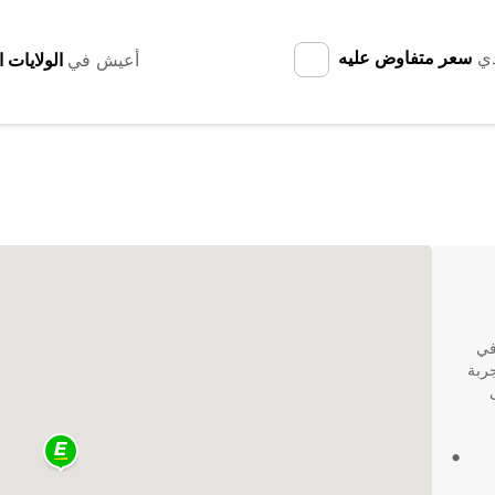
دي
سعر متفاوض عليه
أعيش في
في
جربة