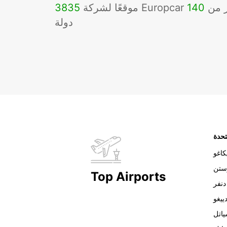
Eu في أكثر من
140
3835
دولة
تحدة
اغو
ستن
Top Airports
دنفر
ييغو
اتل