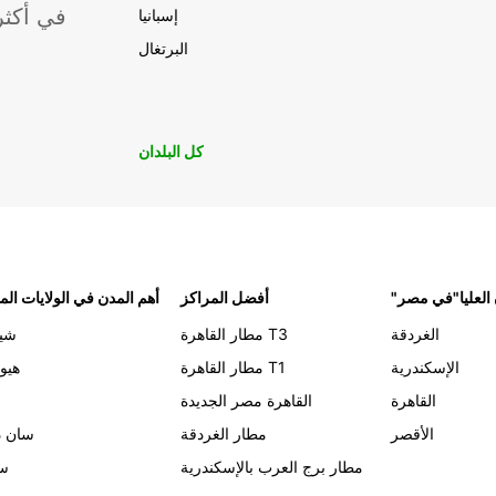
موقعًا لشركة ropcar
إسبانيا
البرتغال
كل البلدان
 العليا"في مصر
أفضل المراكز
أهم المدن في الولايات الم
الغردقة
مطار القاهرة T3
شيك
الإسكندرية
مطار القاهرة T1
هيو
القاهرة
القاهرة مصر الجديدة
الأقصر
مطار الغردقة
سان د
مطار برج العرب بالإسكندرية
سي