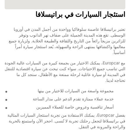
استئجار السيارات في براتيسلافا
تعتبر براتيسلافا عاصمة سلوفاكيا وواحدة من أجمل المدن في أوروبا
الوسطى. تقع هذه المدينة الجميلة على ضفاف نهر الدانوب وتوفر
للزائرين مزيجاً رائعاً من التاريخ والثقافة والطبيعة الخلابة. ولزيارة جميع
معالمها واكتشافها بمنتهى الراحة والسهولة، يُعد استئجار سيارة أمراً
أساسياً.
مع Europcar، يمكنك الاختيار من بجمعة كبيرة من السيارات عالية الجودة
التي تناسب جميع الاحتياجات. سواء كنت تبحث عن سيارة اقتصادية للتنقل
في المدينة أو سيارة عائلية لرحلة ممتعة مع الأطفال، ستجد كل ما
تحتاجه لدينا.
مجموعة واسعة من السيارات للاختيار من بينها
خدمة عملاء ممتازة تقدم الدعم على مدار الساعة
أسعار تنافسية وعروض خاصة للعملاء المميزين
بفضل Europcar، يمكنك الاستفادة من تجربة استئجار السيارات المثالية
في براتيسلافا لتجعل رحلتك تجربة لا تُنسى. احجز الآن واستمتع بالحرية
والراحة والمرونة في التنقل.