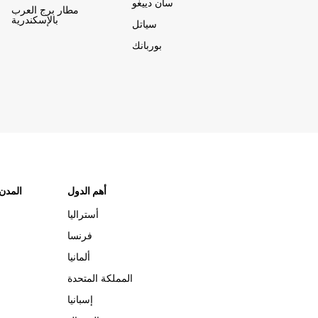
سان دييغو
مطار برج العرب
بالإسكندرية
سياتل
بوربانك
أهم الدول
"المدن
أستراليا
فرنسا
ألمانيا
المملكة المتحدة
إسبانيا