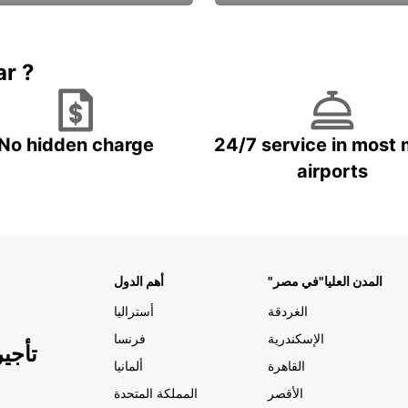
Book now
باقة الحماية ال
ar ?
No hidden charge
24/7 service in most 
airports
"المدن العليا"في مصر
أهم الدول
الغردقة
أستراليا
الإسكندرية
فرنسا
تأجي
القاهرة
ألمانيا
الأقصر
المملكة المتحدة