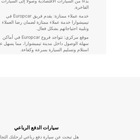
بدءًا من السيارات الاقتصادية وصولاً إلى السيارات
الفاخرة.
خدمة عملاء ممتازة: يقدم فريق Europcar في
تيميشوارا خدمة عملاء ممتازة لضمان رضا العملاء
وتلبية احتياجاتهم بشكل فعال.
موقع مركزي: تتواجد فروع Europcar في أماكن
سهلة الوصول داخل مدينة تيميشوارا، مما يسهل ع
استلام وتسليم السيارة بسرعة وكفاءة.
لا تتردد في الاختيار Europcar لتأجير سيارتك في تيميشو
واستمتع برحلة مريحة وسهلة في هذه المدينة الساحرة.
سيارات الدفع الرباعي
هل تبحث عن سيارة دفع رباعي لرحلتك التجا