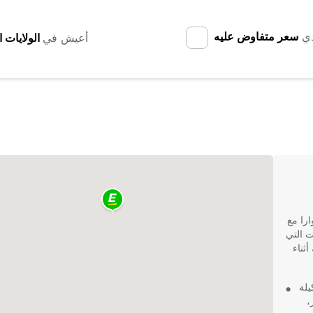
دي
سعر متفاوض عليه
أعيش في
ارا مع
ت التي
 أثناء
توفر Europcar تشكيلة
،