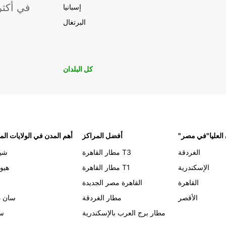
موقعًا لشركة ropcar
إسبانيا
البرتغال
كل البلدان
 العليا"في مصر
أفضل المراكز
أهم المدن في الولايات الم
الغردقة
مطار القاهرة T3
شيك
الإسكندرية
مطار القاهرة T1
هيو
القاهرة
القاهرة مصر الجديدة
الأقصر
مطار الغردقة
سان د
مطار برج العرب بالإسكندرية
سي