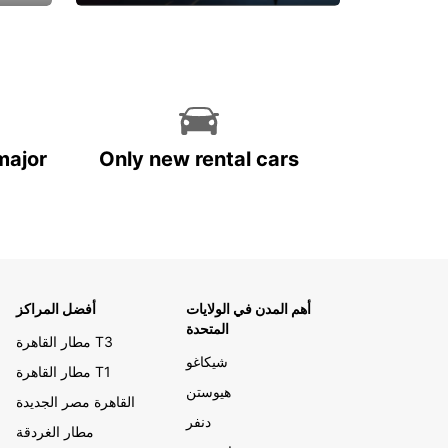
احجز الآن
major
Only new rental cars
أهم المدن في الولايات
أفضل المراكز
المتحدة
مطار القاهرة T3
شيكاغو
مطار القاهرة T1
هيوستن
القاهرة مصر الجديدة
دنفر
مطار الغردقة