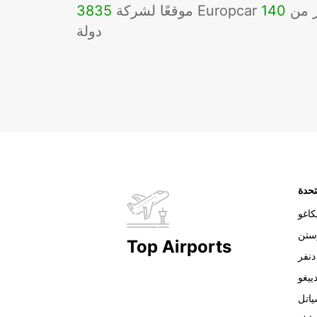
Eu في أكثر من
140
3835
دولة
تحدة
اغو
ستن
Top Airports
دنفر
ييغو
اتل