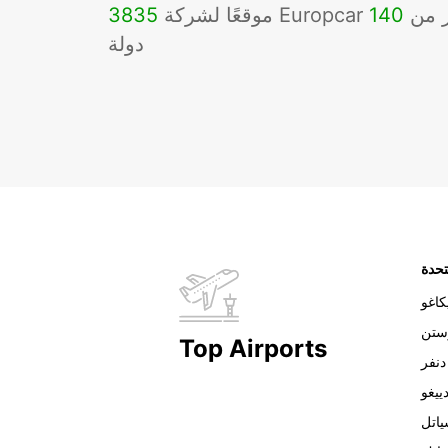
Eu في أكثر من
140
3835
دولة
تحدة
اغو
ستن
Top Airports
دنفر
ييغو
اتل