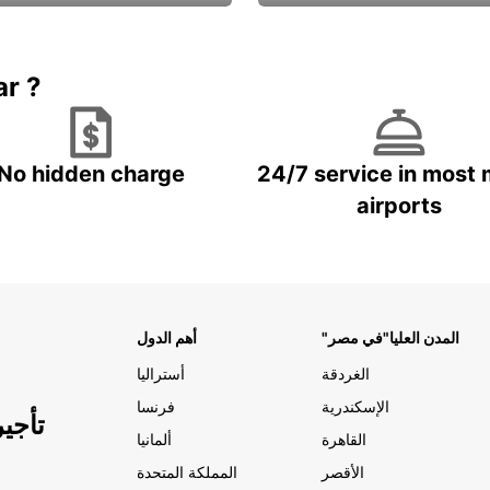
Book now
باقة الحماية ال
ar ?
No hidden charge
24/7 service in most 
airports
"المدن العليا"في مصر
أهم الدول
الغردقة
أستراليا
الإسكندرية
فرنسا
تأجي
القاهرة
ألمانيا
الأقصر
المملكة المتحدة