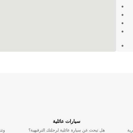
جير الشاحنات المميزة من Europcar في
 الشخصية
سيارات عائلية
رية
هل تبحث عن سيارة عائلية لرحلتك الترفيهية؟
وتت