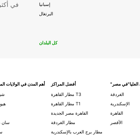
موقعًا لشركة ropcar
إسبانيا
البرتغال
كل البلدان
 العليا"في مصر
أفضل المراكز
أهم المدن في الولايات الم
الغردقة
مطار القاهرة T3
شيك
الإسكندرية
مطار القاهرة T1
هيو
القاهرة
القاهرة مصر الجديدة
الأقصر
مطار الغردقة
سان د
مطار برج العرب بالإسكندرية
سي