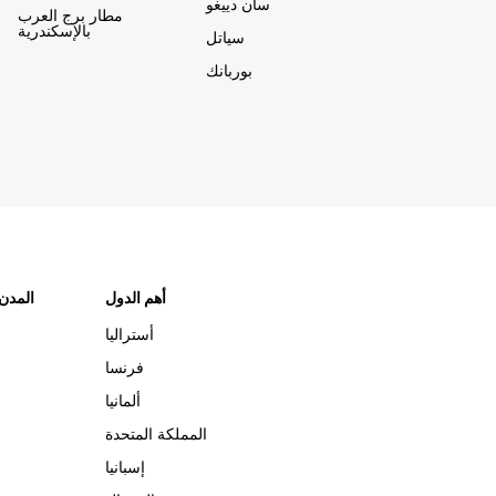
سان دييغو
مطار برج العرب
بالإسكندرية
سياتل
بوربانك
أهم الدول
"المدن
أستراليا
فرنسا
ألمانيا
المملكة المتحدة
إسبانيا