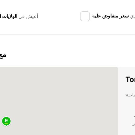
دي
سعر متفاوض عليه
أعيش في
اكتشف 
جار شاحنة
Torre
ف