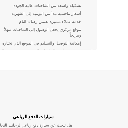
تشكيلة واسعة من الشاحنات عالية الجودة
أسعار تنافسية تبدأ من اليومية إلى الشهرية
خدمة عملاء متميزة تضمن رضاك التام
موقع مركزي يجعل الوصول إلى الشاحنات سهلاً
ومريحاً
إمكانية التوصيل والتسليم في الموقع الذي تختاره
استفد من خدمة تأ
Torres Vedras، واحجز شاحنتك اليوم لتلبية احتياجاتك
أو العملية بكل سهولة ويسر.
سيارات الدفع الرباعي
هل تبحث عن سيارة دفع رباعي لرحلتك التجا