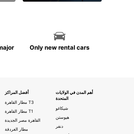
احجز الآن
major
Only new rental cars
أهم المدن في الولايات
أفضل المراكز
المتحدة
مطار القاهرة T3
شيكاغو
مطار القاهرة T1
هيوستن
القاهرة مصر الجديدة
دنفر
مطار الغردقة