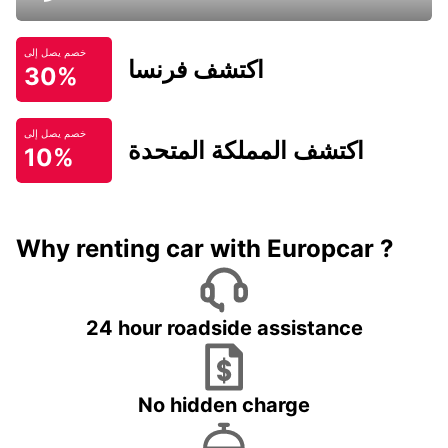
خصم يصل إلى
اكتشف فرنسا
30%
خصم يصل إلى
اكتشف المملكة المتحدة
10%
Why renting car with Europcar ?
24 hour roadside assistance
No hidden charge