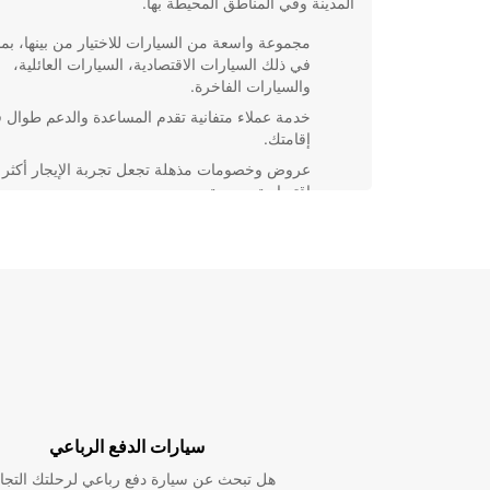
المدينة وفي المناطق المحيطة بها.
مجموعة واسعة من السيارات للاختيار من بينها، بما
في ذلك السيارات الاقتصادية، السيارات العائلية،
والسيارات الفاخرة.
خدمة عملاء متفانية تقدم المساعدة والدعم طوال ف
إقامتك.
عروض وخصومات مذهلة تجعل تجربة الإيجار أكثر
اقتصادية ومرحة.
مواقع مريحة ومرافق متطورة تجعل عملية الاستلا
والتسليم سلسة وفعالة.
بغض النظر عن سبب زيارتك لـ Olsztyn، ستجد أن تأجير
السيارات مع Europcar هو الخيار المثالي لتلبية احتياجا
وتحقيق تجربة سفر لا تُنسى. احجز اليوم واستمتع برحلتك!
سيارات الدفع الرباعي
هل تبحث عن سيارة دفع رباعي لرحلتك التجا