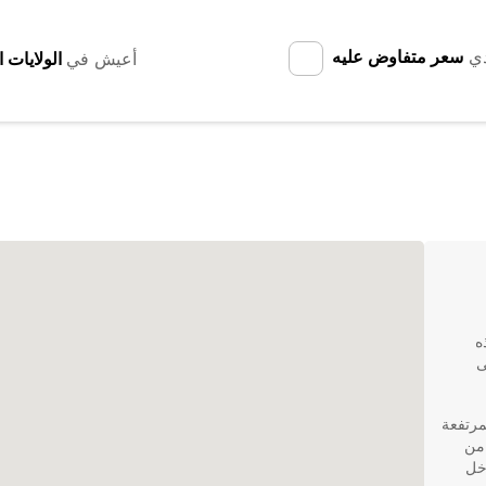
دي
سعر متفاوض عليه
أعيش في
ذه
ى
مرتفعة
Eu، ستتمكن من
خل