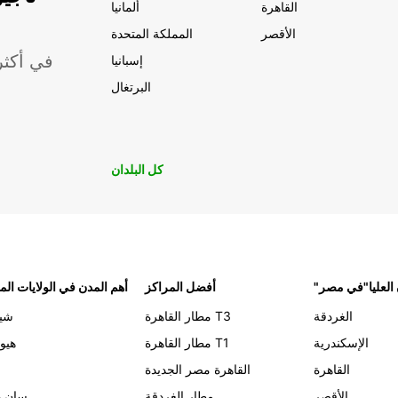
القاهرة
ألمانيا
الأقصر
المملكة المتحدة
موقعًا لشركة ropcar
إسبانيا
البرتغال
كل البلدان
 العليا"في مصر
أفضل المراكز
أهم المدن في الولايات الم
الغردقة
مطار القاهرة T3
شيك
الإسكندرية
مطار القاهرة T1
هيو
القاهرة
القاهرة مصر الجديدة
الأقصر
مطار الغردقة
سان د