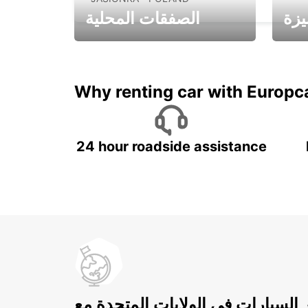
يزة
الصفقات المحلية
ادفع لمدة 5 أيام واحصل على
متميزة
7 أيام
Why renting car with Europc
24 hour roadside assistance
ر السيارات في الولايات المتحدة مع