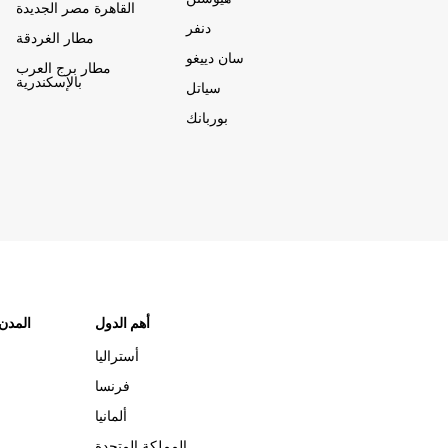
القاهرة مصر الجديدة
دنفر
مطار الغردقة
سان دييغو
مطار برج العرب
بالإسكندرية
سياتل
بوربانك
أهم الدول
"المدن
أستراليا
فرنسا
ألمانيا
المملكة المتحدة