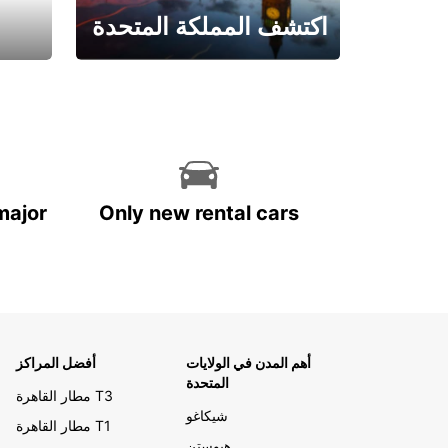
اكتشف المملكة المتحدة
احجز الآن
major
Only new rental cars
أهم المدن في الولايات
أفضل المراكز
المتحدة
مطار القاهرة T3
شيكاغو
مطار القاهرة T1
هيوستن