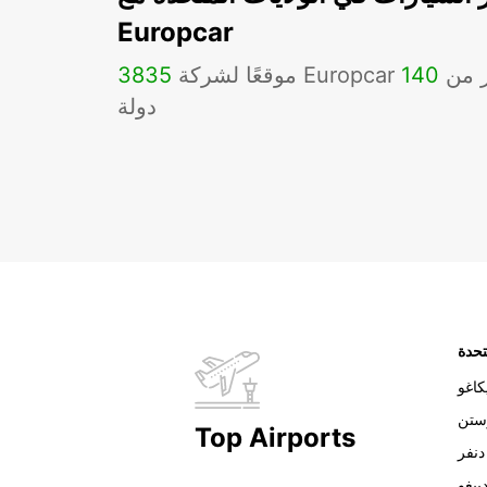
Europcar
Eu في أكثر من
140
3835
دولة
تحدة
اغو
ستن
Top Airports
دنفر
ييغو