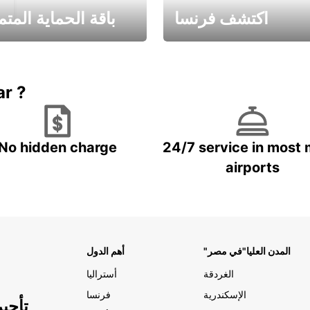
اكتشف فرنسا
باقة الحماية المتم
Book now
باقة الحماية ال
ar ?
No hidden charge
24/7 service in most 
airports
"المدن العليا"في مصر
أهم الدول
الغردقة
أستراليا
الإسكندرية
فرنسا
تأجي