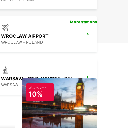
More stations
WROCLAW AIRPORT
WROCLAW - POLAND
WARSAW HOTEL NOVOTEL CENTRUM MPOINT
WARSAW - POLAND
خصم يصل إلى
10%