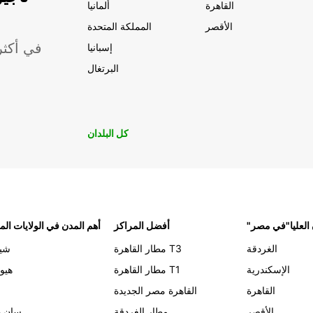
القاهرة
ألمانيا
الأقصر
المملكة المتحدة
موقعًا لشركة ropcar
إسبانيا
البرتغال
كل البلدان
 العليا"في مصر
أفضل المراكز
أهم المدن في الولايات الم
الغردقة
مطار القاهرة T3
شيك
الإسكندرية
مطار القاهرة T1
هيو
القاهرة
القاهرة مصر الجديدة
الأقصر
مطار الغردقة
سان د