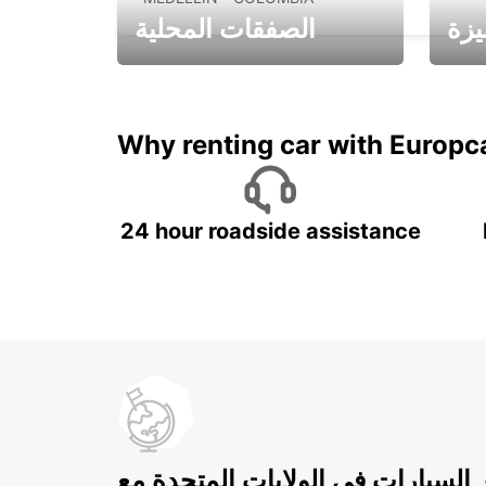
يزة
الصفقات المحلية
ادفع لمدة 5 أيام واحصل على
متميزة
7 أيام
Why renting car with Europc
24 hour roadside assistance
ر السيارات في الولايات المتحدة مع