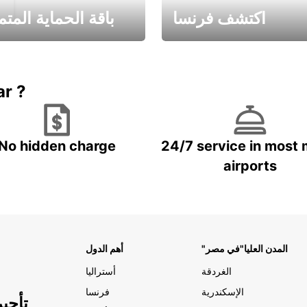
اكتشف فرنسا
باقة الحماية المتم
Book now
باقة الحماية ال
ar ?
No hidden charge
24/7 service in most 
airports
"المدن العليا"في مصر
أهم الدول
الغردقة
أستراليا
الإسكندرية
فرنسا
تأجي