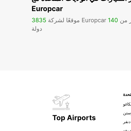
Europcar
Eu في أكثر من
140
3835
دولة
تحدة
اغو
ستن
Top Airports
دنفر
ييغو