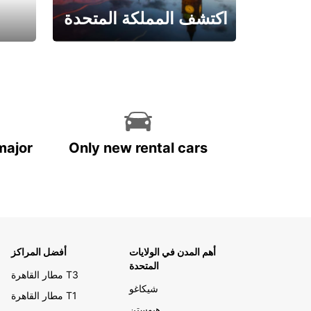
اكتشف المملكة المتحدة
احجز الآن
major
Only new rental cars
أهم المدن في الولايات
أفضل المراكز
المتحدة
مطار القاهرة T3
شيكاغو
مطار القاهرة T1
هيوستن