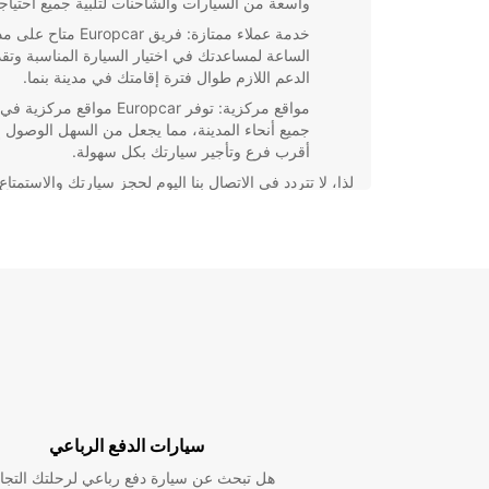
واسعة من السيارات والشاحنات لتلبية جميع احتياج
خدمة عملاء ممتازة: فريق Europcar متاح ع
الساعة لمساعدتك في اختيار السيارة المناسبة وتقد
الدعم اللازم طوال فترة إقامتك في مدينة بنما.
مواقع مركزية: توفر Europcar مواقع مركزية في
جميع أنحاء المدينة، مما يجعل من السهل الوصول 
أقرب فرع وتأجير سيارتك بكل سهولة.
لذا، لا تتردد في الاتصال بنا اليوم لحجز سيارتك والاستمتاع
بتجربة تأجير سيارات ممتازة في مدينة بنما مع Europcar!
سيارات الدفع الرباعي
هل تبحث عن سيارة دفع رباعي لرحلتك التجا