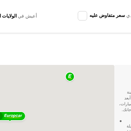
دي
سعر متفاوض عليه
أعيش في
نة
بعد
ير السيارات،
جاتك.
4
فر تشكيلة