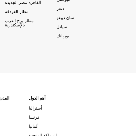
القاهرة مصر الجديدة
دنفر
مطار الغردقة
سان دييغو
مطار برج العرب
بالإسكندرية
سياتل
بوربانك
أهم الدول
"المدن
أستراليا
فرنسا
ألمانيا
المملكة المتحدة