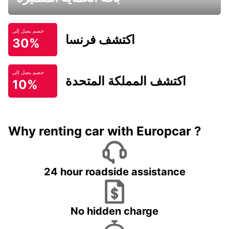
خصم يصل إلى
اكتشف فرنسا
30%
خصم يصل إلى
اكتشف المملكة المتحدة
10%
Why renting car with Europcar ?
24 hour roadside assistance
No hidden charge