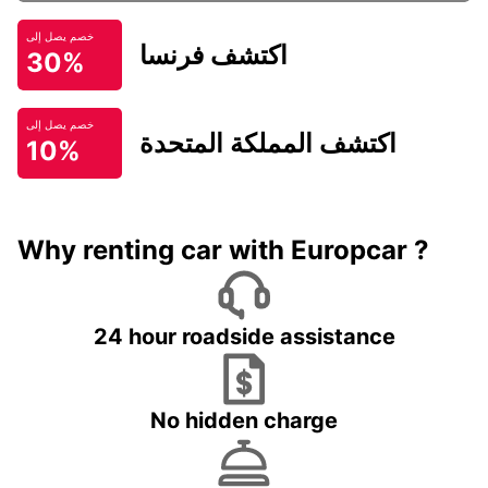
خصم يصل إلى
اكتشف فرنسا
30%
خصم يصل إلى
اكتشف المملكة المتحدة
10%
Why renting car with Europcar ?
24 hour roadside assistance
No hidden charge