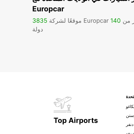
Europcar
Eu في أكثر من
140
3835
دولة
تحدة
اغو
ستن
Top Airports
دنفر
ييغو