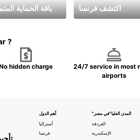
اكتشف فرنسا
باقة الحماية المتم
Book now
باقة الحماية ال
ar ?
No hidden charge
24/7 service in most 
airports
"المدن العليا"في مصر
أهم الدول
الغردقة
أستراليا
الإسكندرية
فرنسا
تأجي