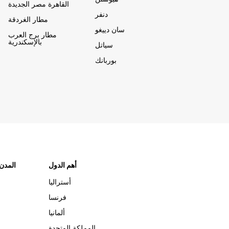
القاهرة مصر الجديدة
دنفر
مطار الغردقة
سان دييغو
مطار برج العرب
بالإسكندرية
سياتل
بوربانك
أهم الدول
"المدن
أستراليا
فرنسا
ألمانيا
المملكة المتحدة