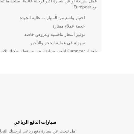
عمل سريعة أو عن سيارة أكبر لرحلة عائلية، ستجد ما تب
مع Europcar.
اختيار واسع من السيارات عالية الجودة
خدمة عملاء ممتازة
توفير أسعار تنافسية وعروض خاصة
سهولة في عملية الحجز والتأجير
باختيار Europcar لتأجير سيارتك في مسقط، يمكنك الاس
بحرية التنقل والراحة خلال رحلتك. لا تقلق بشأن وسائل ا
العامة أو تكاليف الأجرة، فمع Europcar يمكنك ال
السيارة التي تناسب احتياجاتك وجدولك بسهولة ويسر.
احجز سيارتك اليوم مع Europcar واستمتع بتجربة تأ
ومميزة في مسقط. سواء كنت تزور المدينة لأغراض تجاري
للترفيه، Europcar ستكون شريكك المثالي لرحلتك.
سيارات الدفع الرباعي
هل تبحث عن سيارة دفع رباعي لرحلتك التجا