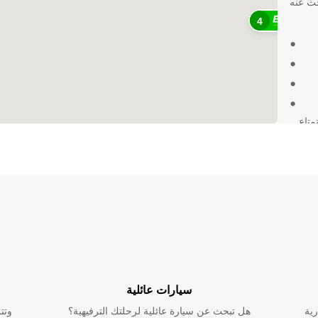
حث عنه
4
تمتاع
لنقل
استفادة من
جير فريدة
ة أو
سيارات عائلية
رية
هل تبحث عن سيارة عائلية لرحلتك الترفيهية؟
وتت