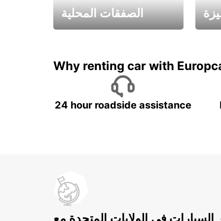
يزة
الصفقات المحلية
ادفع لمدة 5 أيام واحصل على
متميزة
7 أيام
Why renting car with Europc
24 hour roadside assistance
ر السيارات في الولايات المتحدة مع