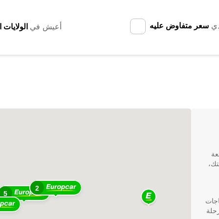
دي
سعر متفاوض عليه
أعيش في
عة
تك،
2
5
ياجات
حلة