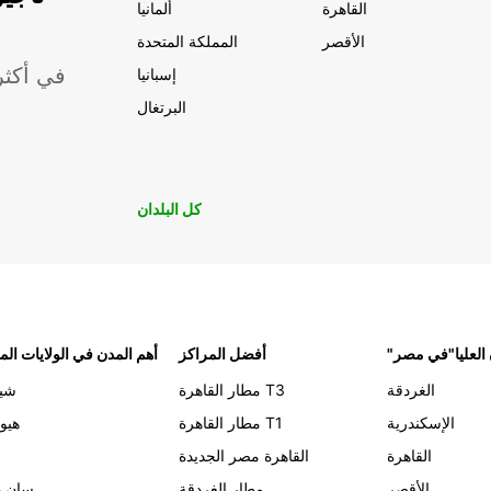
القاهرة
ألمانيا
الأقصر
المملكة المتحدة
موقعًا لشركة ropcar
إسبانيا
البرتغال
كل البلدان
 العليا"في مصر
أفضل المراكز
أهم المدن في الولايات الم
الغردقة
مطار القاهرة T3
شيك
الإسكندرية
مطار القاهرة T1
هيو
القاهرة
القاهرة مصر الجديدة
الأقصر
مطار الغردقة
سان د