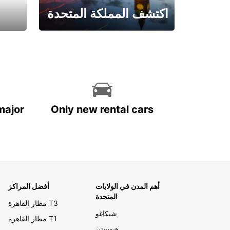
اكتشف المملكة المتحدة
احجز الآن
major
Only new rental cars
أهم المدن في الولايات
أفضل المراكز
المتحدة
مطار القاهرة T3
شيكاغو
مطار القاهرة T1
هيوستن