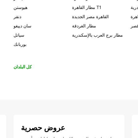
رية
مطار القاهرة T1
هيوستن
اهرة
القاهرة مصر الجديدة
دنفر
قصر
مطار الغردقة
سان دييغو
مطار برج العرب بالإسكندرية
سياتل
بوربانك
كل البلدان
عروض حصرية