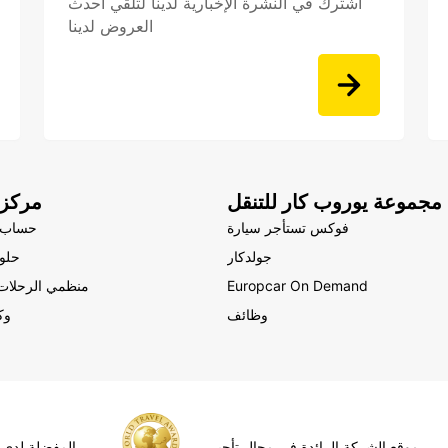
اشترك في النشرة الإخبارية لدينا لتلقي أحدث
العروض لدينا
مجموعة يوروب كار للتنقل
مركز 
فوكس تستأجر سيارة
حساب 
جولدكار
حلول
Europcar On Demand
منظمي الرحلات 
وظائف
وك
موقع الشركة الرائدة في مجال تأجير
المفضلة لدى 