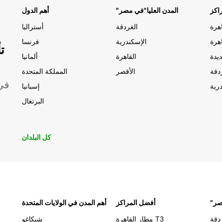
اكز
"المدن العليا"في مصر
أهم الدول
الغردقة
أستراليا
الإسكندرية
فرنسا
ت
يدة
القاهرة
ألمانيا
دقة
الأقصر
المملكة المتحدة
موقعًا 
رية
إسبانيا
البرتغال
كل البلدان
مصر
أفضل المراكز
أهم المدن في الولايات المتحدة
دقة
مطار القاهرة T3
شيكاغو