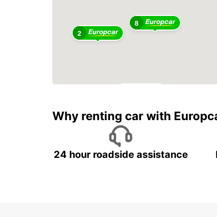
8
2
6
Why renting car with Europc
24 hour roadside assistance