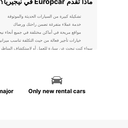
ماذا تقدم Europcar في نيجيريا؟
تشكيلة كبيرة من السيارات الحديثة والموثوقة
خدمة عملاء متفرغة تضمن راحتك ورضاك
مواقع مريحة في أماكن مختلفة في جميع أنحاء نيجي
خيارات تأجير فعالة من حيث التكلفة تناسب ميزاني
سواء كنت تبحث عن سيارة للعمل أو لاستكشاف المناظر
الطبيعية الخلابة، فإن Europcar توفر لك الحلا الأم
اليوم واستمتع بتجربة تأجير سيارة لا تنسى في نيجيريا.
major
Only new rental cars