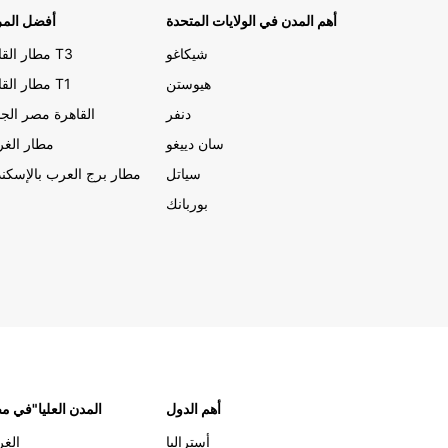
أهم المدن في الولايات المتحدة
أفضل المر
شيكاغو
مطار القاهرة T3
هيوستن
مطار القاهرة T1
دنفر
القاهرة مصر الجد
سان دييغو
مطار الغر
سياتل
مطار برج العرب بالإسكند
بوربانك
أهم الدول
"المدن العليا"في 
أستراليا
الغر