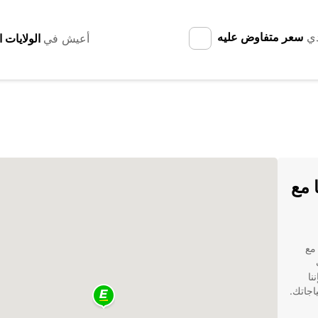
دي
سعر متفاوض عليه
أعيش في
 مع
مع
نت
نا
اجاتك.