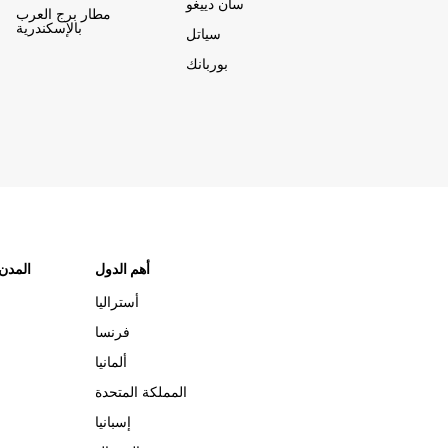
سان دييغو
مطار برج العرب
بالإسكندرية
سياتل
بوربانك
أهم الدول
"المدن
أستراليا
فرنسا
ألمانيا
المملكة المتحدة
إسبانيا