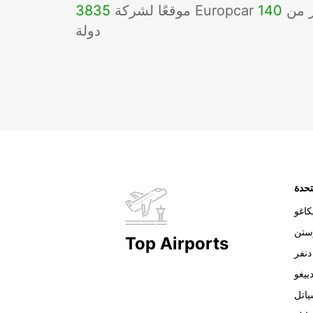
Eu في أكثر من
140
3835
دولة
تحدة
اغو
ستن
Top Airports
دنفر
ييغو
اتل