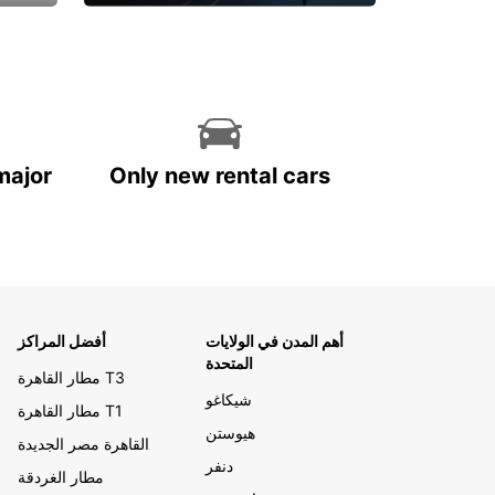
احجز الآن
major
Only new rental cars
أهم المدن في الولايات
أفضل المراكز
المتحدة
مطار القاهرة T3
شيكاغو
مطار القاهرة T1
هيوستن
القاهرة مصر الجديدة
دنفر
مطار الغردقة