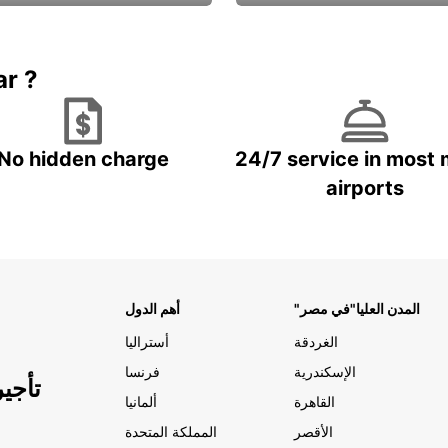
Book now
باقة الحماية ال
ar ?
No hidden charge
24/7 service in most 
airports
"المدن العليا"في مصر
أهم الدول
الغردقة
أستراليا
الإسكندرية
فرنسا
تأجي
القاهرة
ألمانيا
الأقصر
المملكة المتحدة