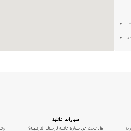
ت
ر
ة
إن
ة سلسة
سيارات عائلية
ة
رية
هل تبحث عن سيارة عائلية لرحلتك الترفيهية؟
وتت