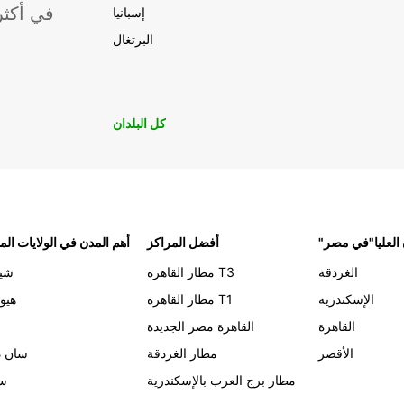
موقعًا لشركة ropcar
إسبانيا
البرتغال
كل البلدان
 العليا"في مصر
أفضل المراكز
أهم المدن في الولايات الم
الغردقة
مطار القاهرة T3
شيك
الإسكندرية
مطار القاهرة T1
هيو
القاهرة
القاهرة مصر الجديدة
الأقصر
مطار الغردقة
سان د
مطار برج العرب بالإسكندرية
سي