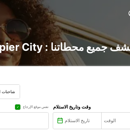
السيارات في Napier City : اكتشف جميع محطاتنا
شاحنات ال
وقت وتاريخ الاستلام
نفس موقع الإرجاع