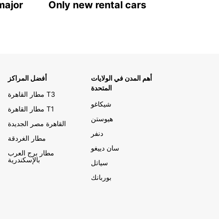
major
Only new rental cars
أهم المدن في الولايات
أفضل المراكز
المتحدة
مطار القاهرة T3
شيكاغو
مطار القاهرة T1
هيوستن
القاهرة مصر الجديدة
دنفر
مطار الغردقة
سان دييغو
مطار برج العرب
بالإسكندرية
سياتل
بوربانك