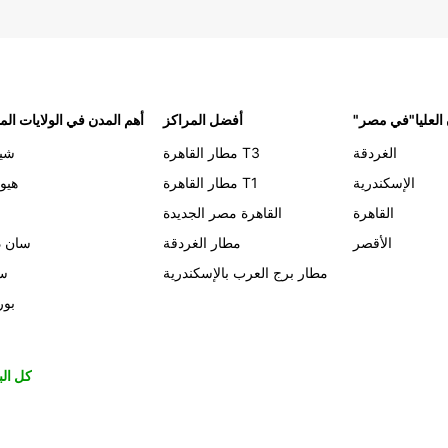
 العليا"في مصر
أفضل المراكز
أهم المدن في الولايات الم
الغردقة
مطار القاهرة T3
شيك
الإسكندرية
مطار القاهرة T1
هيو
القاهرة
القاهرة مصر الجديدة
الأقصر
مطار الغردقة
سان د
مطار برج العرب بالإسكندرية
سي
بور
كل الب