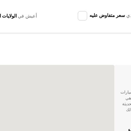
دي
سعر متفاوض عليه
أعيش في
يارات
ثوقة في هذه المدينة الرائعة، فإن Europcar هي
حديثة
لك
Europ في