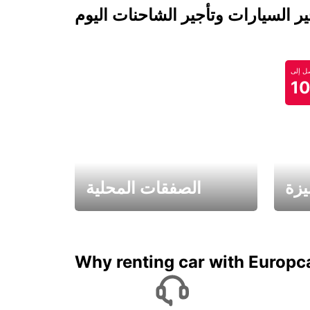
 السيارات وتأجير الشاحنات اليوم
 إلى
1
يزة
الصفقات المحلية
ادفع لمدة 5 أيام واحصل على
متميزة
7 أيام
Why renting car with Europc