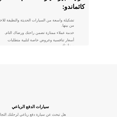
كاثماندو:
تشكيلة واسعة من السيارات الحديثة والنظيفة للاخت
من بينها.
خدمة عملاء ممتازة تضمن راحتك ورضاك التام.
أسعار تنافسية وعروض خاصة لتلبية متطلبات
ميزانيتك.
مواقع مريحة للغاية في جميع أنحاء المدينة، بما في
ذلك المطار والمحطات الرئيسية.
سواء كنت تقوم برحلة عائلية أو رحلة عمل قصيرة، فإن
Europcar في كاثماندو تضمن لك تجربة تأجير تتسم بالمو
والراحة. احجز سيارتك اليوم واستمتع بالحرية والمرونة ال
توفرها لك السيارة الخاصة بك.
سيارات الدفع الرباعي
هل تبحث عن سيارة دفع رباعي لرحلتك التجا