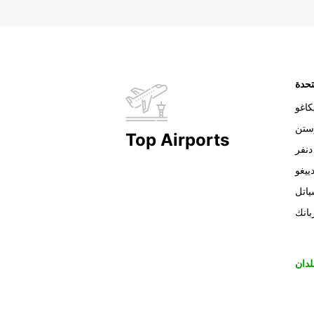
تحدة
اغو
ستن
Top Airports
دنفر
ييغو
اتل
بانك
لدان