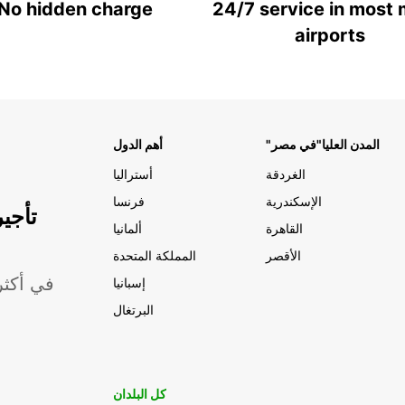
No hidden charge
24/7 service in most 
airports
"المدن العليا"في مصر
أهم الدول
الغردقة
أستراليا
الإسكندرية
فرنسا
تأجي
القاهرة
ألمانيا
الأقصر
المملكة المتحدة
موقعًا لشركة ropcar
إسبانيا
البرتغال
كل البلدان