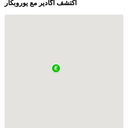
اكتشف أگادير مع يوروبكار