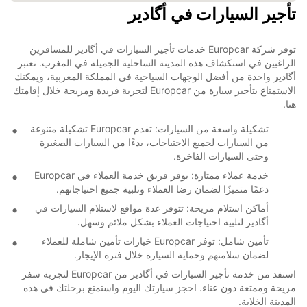
تأجير السيارات في أگادير
توفر شركة Europcar خدمات تأجير السيارات في أگادير للمسافرين
الراغبين في استكشاف هذه المدينة الساحلية الجميلة في المغرب. تعتبر
أگادير واحدة من أفضل الوجهات السياحية في المملكة المغربية، ويمكنك
الاستمتاع بتأجير سيارة من Europcar لتجربة فريدة ومريحة خلال إقامتك
هنا.
تشكيلة واسعة من السيارات: تقدم Europcar تشكيلة متنوعة
من السيارات لجميع الاحتياجات، بدءًا من السيارات الصغيرة
وحتى السيارات الفاخرة.
خدمة عملاء ممتازة: يوفر فريق خدمة العملاء في Europcar
دعمًا متميزًا لضمان رضا العملاء وتلبية جميع احتياجاتهم.
أماكن استلام مريحة: تتوفر عدة مواقع لاستلام السيارات في
أگادير لتلبية احتياجات العملاء بشكل ملائم وسهل.
تأمين شامل: توفر Europcar خيارات تأمين شاملة للعملاء
لضمان سلامتهم وحماية السيارة خلال فترة الإيجار.
استفد من خدمة تأجير السيارات في أگادير من Europcar لتجربة سفر
مريحة وممتعة دون عناء. احجز سيارتك اليوم واستمتع برحلتك في هذه
المدينة الخلابة.