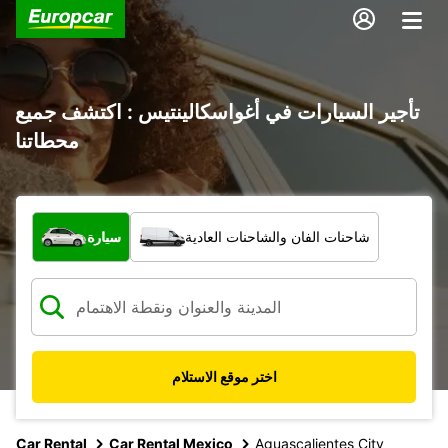
تأجير السيارات في أغواسكالينتيس : اكتشف جميع
محطاتنا
ما نوع المركبة؟
شاحنات الفان والشاحنات العادية
سيارة
اختر موقع الاستلام
Car Rental
Car Rental Mexico
Aguascalientes City