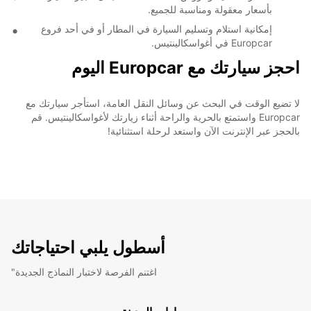
بأسعار معقولة ومناسبة للجميع.
إمكانية استلام وتسليم السيارة في المطار أو في أحد فروع
Europcar في أغواسكالينتيس.
احجز سيارتك مع Europcar اليوم
لا تضيع الوقت في البحث عن وسائل النقل العامة، استأجر سيارتك مع
Europcar واستمتع بالحرية والراحة أثناء زيارتك لأغواسكالينتيس. قم
بالحجز عبر الإنترنت الآن واستعد لرحلة استثنائية!
أسطول يلبي احتياجاتك
"اغتنم الفرصة لاختبار النماذج الجديدة