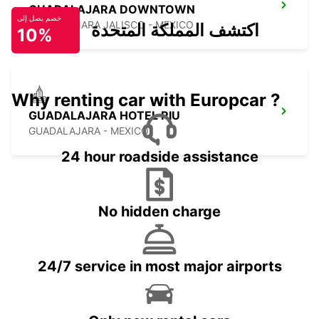
GUADALAJARA DOWNTOWN
خصم يصل إلى
GUADALAJARA JALISCO - MEXICO
اكتشف المملكة المتحدة
10%
Why renting car with Europcar ?
GUADALAJARA HOTEL RIU
GUADALAJARA - MEXICO
24 hour roadside assistance
No hidden charge
24/7 service in most major airports