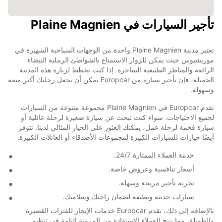
تأجير السيارات في Plaine Magnien
تعتبر مدينة Plaine Magnien واحدة من الوجهات السياحية الشهيرة في
موريشيوس حيث يمكن للزوار الاستمتاع بالشواطئ الرملية البيضاء
الرائعة والمناظر الطبيعية الساحرة. إذا كنت تخطط لزيارة هذه المدينة
الجميلة، فإن تأجير سيارة من Europcar يمكن أن يجعل رحلتك أكثر متعة
وسهولة.
تقدم Europcar في Plaine Magnien مجموعة متنوعة من السيارات
لجميع الاحتياجات. سواء كنت تبحث عن سيارة صغيرة لرحلة عائلية أو
سيارة فخمة لرحلة عمل، يمكنك العثور على الخيار المثالي لدينا. تتوفر
أيضًا خيارات للسيارات الكبيرة لمجموعات الأصدقاء أو العائلات الكبيرة.
خدمة العملاء الممتازة 24/7.
أسعار تنافسية وعروض خاصة.
تجربة تأجير مريحة وسهلة.
سيارات حديثة ونظيفة لضمان راحتك وسلامتك.
بالإضافة إلى ذلك، تقدم Europcar خدمات الإيجار للفترات القصيرة
والطويلة، مما يتيح للعملاء الاستفادة من المرونة التامة في تنظيم