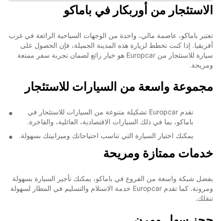
الاستئجار من أوربكار في باماكو
تعتبر باماكو، عاصمة مالي، واحدة من الوجهات السياحية الرائعة في غرب
أفريقيا. إذا كنت تخطط لزيارة هذه المدينة الجميلة، فإن الحصول على
سيارة للاستئجار من Europcar هو خيار رائع لضمان تجربة سفر ممتعة
ومريحة.
مجموعة واسعة من السيارات للاستئجار
تقدم Europcar تشكيلة متنوعة من السيارات للاستئجار في
باماكو، بما في ذلك السيارات الاقتصادية، العائلية، والفاخرة.
يمكنك اختيار السيارة التي تناسب احتياجاتك وميزانيتك بسهولة.
خدمات ممتازة ومريحة
بفضل شبكة واسعة من الفروع في باماكو، يمكنك تأجير السيارة بسهولة
ومرونة. كما تقدم Europcar خدمة الاستلام والتسليم في المطار لسهولة
تنقلك.
حجز سهل ومرن