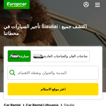
تأجير السيارات في Šiauliai : اكتشف جميع
محطاتنا
ما نوع المركبة؟
شاحنات الفان والشاحنات العادية
سيارة
اختر موقع الاستلام
Car Rental
Car Rental Lithuania
Siauliai