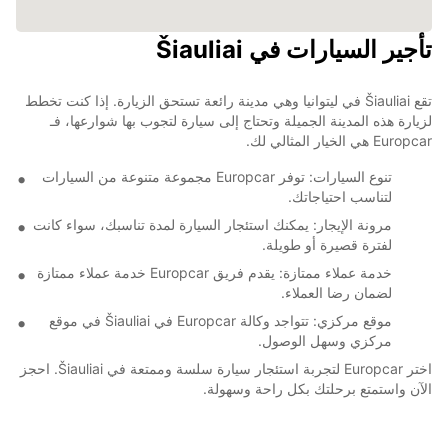
تأجير السيارات في Šiauliai
تقع Šiauliai في ليتوانيا وهي مدينة رائعة تستحق الزيارة. إذا كنت تخطط
لزيارة هذه المدينة الجميلة وتحتاج إلى سيارة لتجوب بها شوارعها، فـ
Europcar هي الخيار المثالي لك.
تنوع السيارات: توفر Europcar مجموعة متنوعة من السيارات
لتناسب احتياجاتك.
مرونة الإيجار: يمكنك استئجار السيارة لمدة تناسبك، سواء كانت
لفترة قصيرة أو طويلة.
خدمة عملاء ممتازة: يقدم فريق Europcar خدمة عملاء ممتازة
لضمان رضا العملاء.
موقع مركزي: تتواجد وكالة Europcar في Šiauliai في موقع
مركزي وسهل الوصول.
اختر Europcar لتجربة استئجار سيارة سلسة وممتعة في Šiauliai. احجز
الآن واستمتع برحلتك بكل راحة وسهولة.