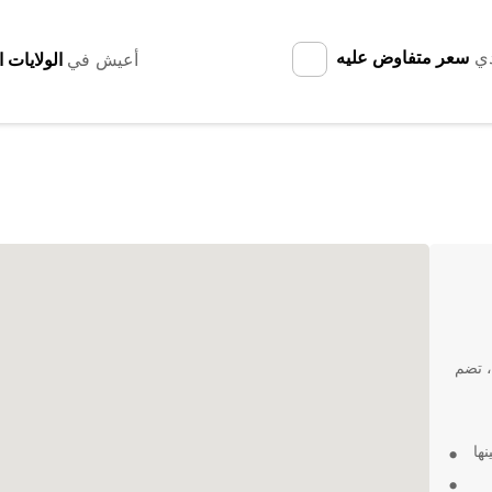
دي
سعر متفاوض عليه
أعيش في
ة، تضم
ها