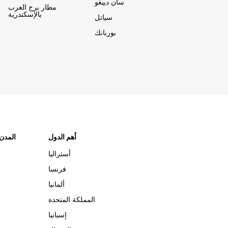
سان دييغو
مطار برج العرب
بالإسكندرية
سياتل
بوربانك
أهم الدول
"المدن
أستراليا
فرنسا
ألمانيا
المملكة المتحدة
إسبانيا