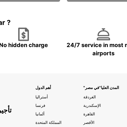
Book now
باقة الحماية ال
ar ?
No hidden charge
24/7 service in most 
airports
"المدن العليا"في مصر
أهم الدول
الغردقة
أستراليا
الإسكندرية
فرنسا
تأجي
القاهرة
ألمانيا
الأقصر
المملكة المتحدة