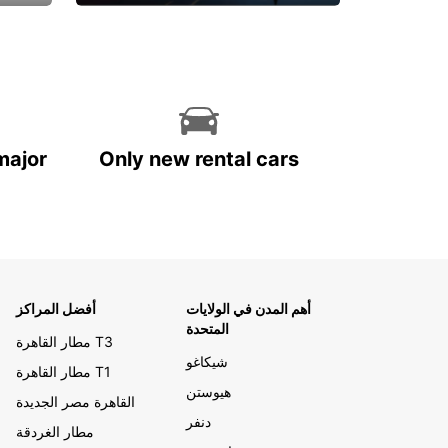
احجز الآن
major
Only new rental cars
أهم المدن في الولايات
أفضل المراكز
المتحدة
مطار القاهرة T3
شيكاغو
مطار القاهرة T1
هيوستن
القاهرة مصر الجديدة
دنفر
مطار الغردقة