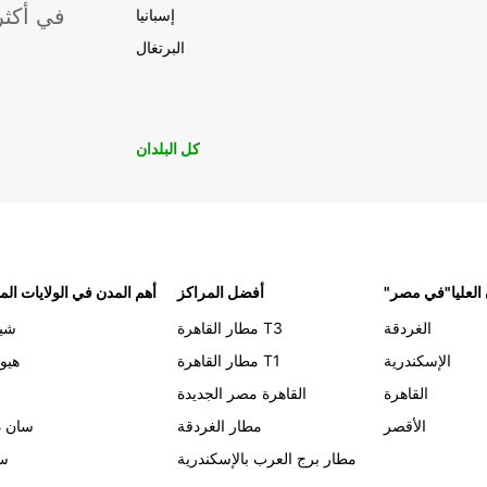
موقعًا لشركة ropcar
إسبانيا
البرتغال
كل البلدان
 العليا"في مصر
أفضل المراكز
أهم المدن في الولايات الم
الغردقة
مطار القاهرة T3
شيك
الإسكندرية
مطار القاهرة T1
هيو
القاهرة
القاهرة مصر الجديدة
الأقصر
مطار الغردقة
سان د
مطار برج العرب بالإسكندرية
سي