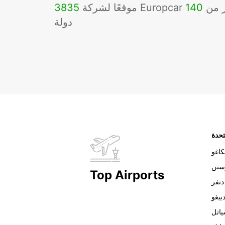
Eu في أكثر من
140
3835
دولة
تحدة
اغو
ستن
Top Airports
دنفر
ييغو
اتل