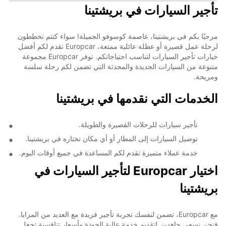
تأجير السيارات في بريشتينا
مرحبًا بكم في بريشتينا، عاصمة كوسوفو الجميلة! سواء كنتم تخططون
لرحلة عمل قصيرة أو عطلة عائلية ممتعة، Europcar تقدم لكم أفضل
خيارات تأجير السيارات لتناسب احتياجاتكم. توفر Europcar مجموعة
متنوعة من السيارات الجديدة والمحدثة التي تضمن لكم رحلة سلسة
ومريحة.
الخدمات التي نقدمها في بريشتينا
تأجير سيارات للرحلات القصيرة والطويلة.
توصيل السيارات إلى المطار أو أي مكان تختاره في بريشتينا.
خدمة عملاء متميزة تقدم لكم المساعدة في جميع أوقات اليوم.
اختيار Europcar لتأجير السيارات في
بريشتينا
مع Europcar، تضمن لنفسك تجربة تأجير فريدة مع العديد من المزايا.
فنحن نسعى جاهدين لتقديم خدمة عالية الجودة وأسعار تنافسية تجعل