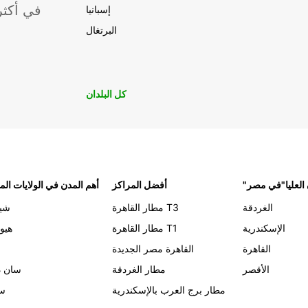
موقعًا لشركة ropcar
إسبانيا
البرتغال
كل البلدان
 العليا"في مصر
أفضل المراكز
أهم المدن في الولايات الم
الغردقة
مطار القاهرة T3
شيك
الإسكندرية
مطار القاهرة T1
هيو
القاهرة
القاهرة مصر الجديدة
الأقصر
مطار الغردقة
سان د
مطار برج العرب بالإسكندرية
سي