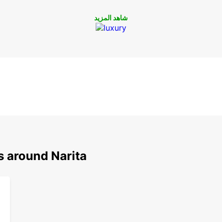
شاهد المزيد
ارة
أو
Euro لتأجير
s around Narita