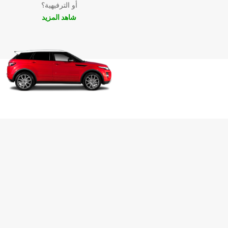
أو الترفيهية؟
شاهد المزيد
احجز سيارتك مع Europcar اليوم وتمتع بتجربة تأجير سي
مميزة في 成田市. سواء كنت تبحث عن سيارة اقتصادية 
سيارة فاخرة، ستجد ما تحتاجه لدينا. اختر pcar
السيارات واستمتع برحلتك دون أي قلق.