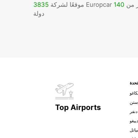
Eu في أكثر من
140
3835
دولة
تحدة
اغو
ستن
Top Airports
دنفر
ييغو
اتل