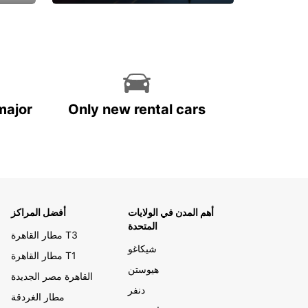
احجز الآن
major
Only new rental cars
أهم المدن في الولايات
أفضل المراكز
المتحدة
مطار القاهرة T3
شيكاغو
مطار القاهرة T1
هيوستن
القاهرة مصر الجديدة
دنفر
مطار الغردقة