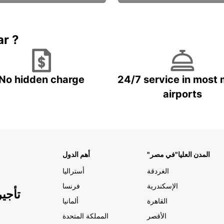
Book now
باقة الحماية ال
ar ?
No hidden charge
24/7 service in most 
airports
"المدن العليا"في مصر
أهم الدول
الغردقة
أستراليا
الإسكندرية
فرنسا
تأجي
القاهرة
ألمانيا
الأقصر
المملكة المتحدة