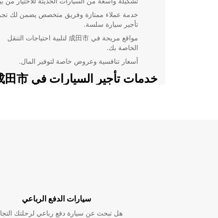
تشكيلة واسعة من السيارات الحديثة للاختيار من بين
خدمة عملاء ممتازة وفريق متخصص يضمن لك تجر
تأجير سيارة سلسة.
مواقع مريحة في 成田市 لتلبية احتياجات التنقل
الخاصة بك.
أسعار تنافسية وعروض خاصة لتوفير المال.
خدمات تأجير السيارات في 成田市
تقدم Europcar خدمات تأجير سيارات مختلفة تتضمن:
تأجير سيارات للأفراد والعائلات الراغبين في است
成田市 براحة.
تأجير سيارات للمسافرين الدوليين الذين يحتاجون إ
وسيلة تنقل مريحة أثناء إقامتهم.
تأجير سيارات للمحترفين الذين يحتاجون لسيارة لل
أو الاجتماعات.
استكشف 成田市 براحة مع
سيارات الدفع الرباعي
Europcar
هل تبحث عن سيارة دفع رباعي لرحلتك التجا