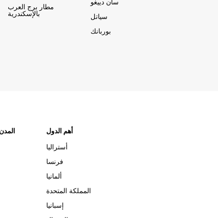
سان دييغو
مطار برج العرب
بالإسكندرية
سياتل
بوربانك
أهم الدول
"المدن
أستراليا
فرنسا
ألمانيا
المملكة المتحدة
إسبانيا