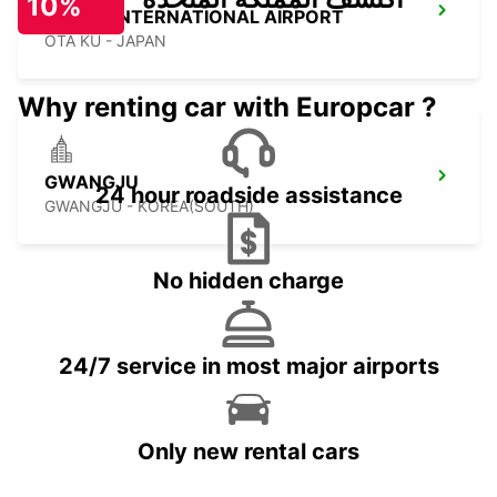
10%
TOKYO INTERNATIONAL AIRPORT
OTA KU - JAPAN
Why renting car with Europcar ?
GWANGJU
24 hour roadside assistance
GWANGJU - KOREA(SOUTH)
No hidden charge
24/7 service in most major airports
Only new rental cars