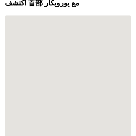
اكتشف 首部 مع يوروبكار