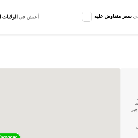
دي
سعر متفاوض عليه
أعيش في
د
ات تأجير
ى