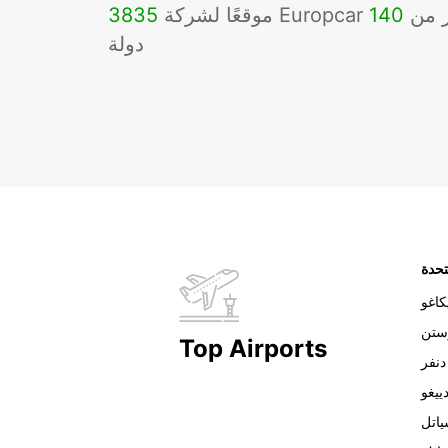
Eu في أكثر من
140
3835
دولة
تحدة
اغو
ستن
Top Airports
دنفر
ييغو
اتل