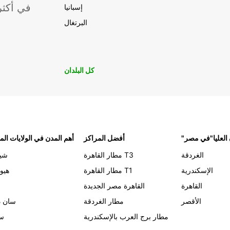
موقعًا لشركة ropcar
إسبانيا
البرتغال
كل البلدان
 العليا"في مصر
أفضل المراكز
أهم المدن في الولايات الم
الغردقة
مطار القاهرة T3
شيك
الإسكندرية
مطار القاهرة T1
هيو
القاهرة
القاهرة مصر الجديدة
الأقصر
مطار الغردقة
سان د
مطار برج العرب بالإسكندرية
سي