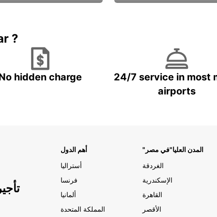
Book now
باقة الحماية ال
ar ?
No hidden charge
24/7 service in most 
airports
"المدن العليا"في مصر
أهم الدول
الغردقة
أستراليا
الإسكندرية
فرنسا
تأجي
القاهرة
ألمانيا
الأقصر
المملكة المتحدة