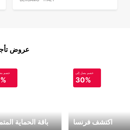
عروض تأجير
خصم يصل إلى
خصم يصل
0%
30%
اكتشف فرنسا
باقة الحماية المتم