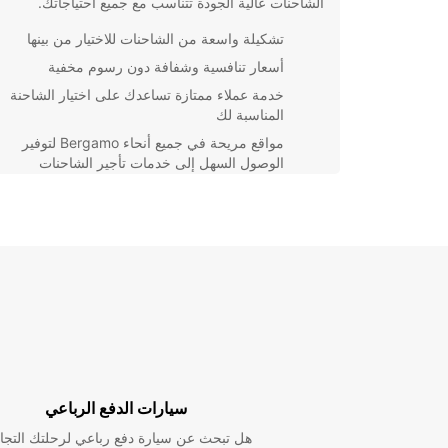
الشاحنات عالية الجودة تتناسب مع جميع احتياجاتك.
تشكيلة واسعة من الشاحنات للاختيار من بينها
أسعار تنافسية وشفافة دون رسوم مخفية
خدمة عملاء ممتازة تساعدك على اختيار الشاحنة
المناسبة لك
مواقع مريحة في جميع أنحاء Bergamo لتوفير
الوصول السهل إلى خدمات تأجير الشاحنات
لا تتردد في الا
Bergamo والتمتع بتجربة تأجير موثوقة ومريحة تلبي احتي
النقلية.
سيارات الدفع الرباعي
هل تبحث عن سيارة دفع رباعي لرحلتك التجا