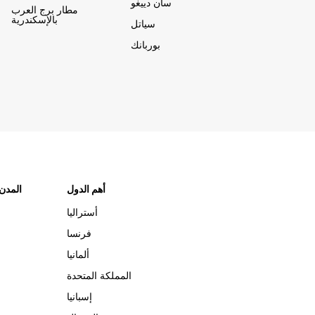
سان دييغو
مطار برج العرب
بالإسكندرية
سياتل
بوربانك
أهم الدول
"المدن
أستراليا
فرنسا
ألمانيا
المملكة المتحدة
إسبانيا