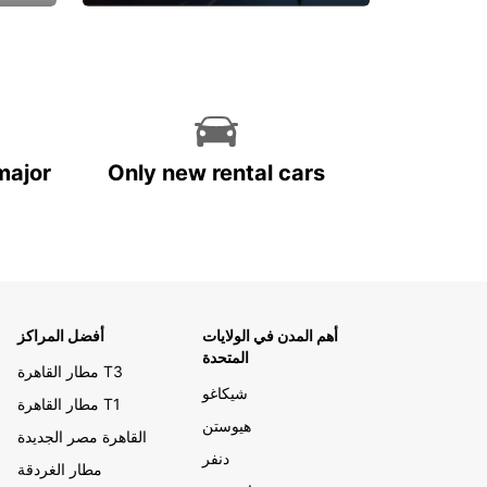
احجز الآن
major
Only new rental cars
أهم المدن في الولايات
أفضل المراكز
المتحدة
مطار القاهرة T3
شيكاغو
مطار القاهرة T1
هيوستن
القاهرة مصر الجديدة
دنفر
مطار الغردقة