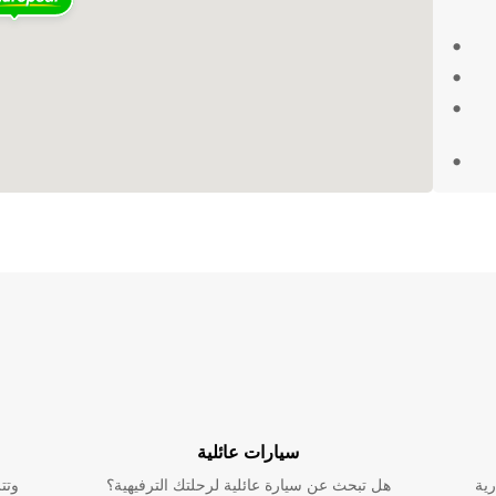
تصال بنا اليوم لحجز شاحنة من Europcar في
اجاتك
سيارات عائلية
رية
هل تبحث عن سيارة عائلية لرحلتك الترفيهية؟
وتت