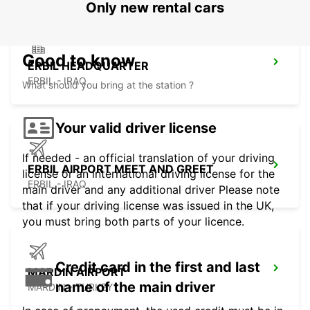
Only new rental cars
Good to know
ERBIL HEADQUARTER
ERBIL - IRAQ
What should you bring at the station ?
Your valid driver license
If needed - an official translation of your driving
ERBIL AIRPORT MEET AND GREET
license or an international driving license for the
ERBIL - IRAQ
main driver and any additional driver Please note
that if your driving license was issued in the UK,
you must bring both parts of your licence.
Credit card in the first and last
MARDIN AIRPORT
name of the main driver
MARDIN - TURKEY