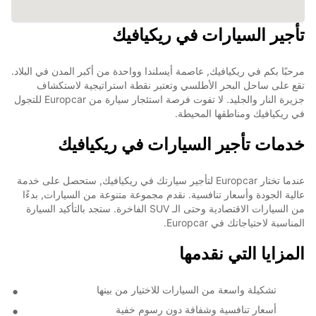
تأجير السيارات في ريكيافيك
مرحبًا بكم في ريكيافيك, عاصمة أيسلندا وواحدة من أكبر المدن في البلاد.
تقع على ساحل البحر الأطلسي وتعتبر نقطة استراتيجية لاستكشاف
جزيرة النار والجليد. لا تفوت فرصة استئجار سيارة من Europcar للتجول
في ريكيافيك ومناطقها المحيطة.
خدمات تأجير السيارات في ريكيافيك
عندما تختار Europcar لتأجير سيارتك في ريكيافيك, ستحصل على خدمة
عالية الجودة وأسعار تنافسية. نقدم مجموعة متنوعة من السيارات, بدءًا
من السيارات الاقتصادية وحتى الـ SUV الفاخرة. ستجد بالتأكيد السيارة
المناسبة لاحتياجاتك في Europcar.
المزايا التي نقدمها
تشكيلة واسعة من السيارات للاختيار من بينها
أسعار تنافسية وشفافة دون رسوم خفية