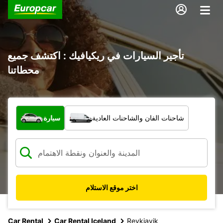
تأجير السيارات في ريكيافيك : اكتشف جميع
محطاتنا
ما نوع المركبة؟
شاحنات الفان والشاحنات العادية
سيارة
اختر موقع الاستلام
Car Rental
Car Rental Iceland
Reykjavik