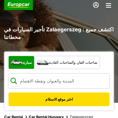
تأجير السيارات في Zalaegerszeg : اكتشف جميع
محطاتنا
ما نوع المركبة؟
شاحنات الفان والشاحنات العادية
سيارة
اختر موقع الاستلام
Car Rental
Car Rental Hungary
Zalaegerszeg