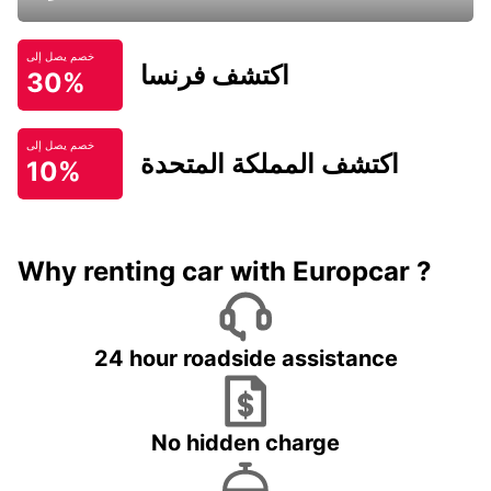
خصم يصل إلى
اكتشف فرنسا
30%
خصم يصل إلى
اكتشف المملكة المتحدة
10%
Why renting car with Europcar ?
24 hour roadside assistance
No hidden charge