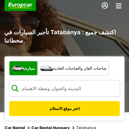
تأجير السيارات في Tatabánya : اكتشف جميع
محطاتنا
ما نوع المركبة؟
شاحنات الفان والشاحنات العادية
سيارة
اختر موقع الاستلام
Car Rental
Car Rental Hungary
Tatabanya