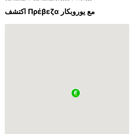
اكتشف Πρέβεζα مع يوروبكار