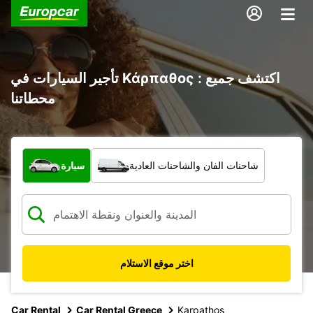
تأجير السيارات في Κάρπαθος : اكتشف جميع
محطاتنا
ما نوع المركبة؟
شاحنات الفان والشاحنات العادية
سيارة
اختر موقع الاستلام
Car Rental
Car Rental Greece
Karpathos