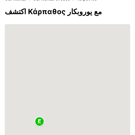
اكتشف Κάρπαθος مع يوروبكار