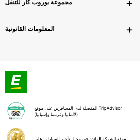
مجموعة يوروب كار للتنقل
المعلومات القانونية
المفضلة لدى المسافرين على موقع TripAdvisor
(لألمانيا وفرنسا وإسبانيا)
موقع الشركة الرائدة في مجال تأجير السيارات على