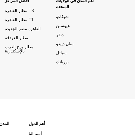
أهم المدن في الولايات
أفضل المراكز
المتحدة
مطار القاهرة T3
شيكاغو
مطار القاهرة T1
هيوستن
القاهرة مصر الجديدة
دنفر
مطار الغردقة
سان دييغو
مطار برج العرب
بالإسكندرية
سياتل
بوربانك
أهم الدول
"المدن
أستراليا