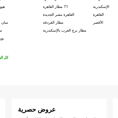
الإسكندرية
مطار القاهرة T1
هيو
القاهرة
القاهرة مصر الجديدة
الأقصر
مطار الغردقة
سان د
مطار برج العرب بالإسكندرية
سي
بور
كل الب
عروض حصرية