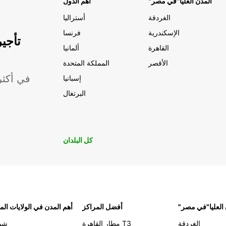
"المدن العليا"في مصر
أهم الدول
الغردقة
أستراليا
الإسكندرية
فرنسا
تأجي
القاهرة
ألمانيا
الأقصر
المملكة المتحدة
موقعًا لشركة ropcar
إسبانيا
البرتغال
كل البلدان
 العليا"في مصر
أفضل المراكز
أهم المدن في الولايات الم
الغردقة
مطار القاهرة T3
شيك