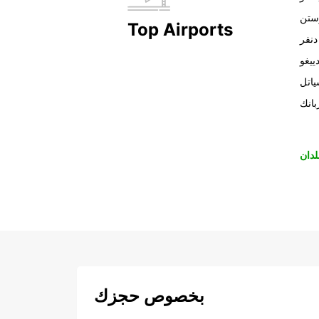
ستن
Top Airports
دنفر
ييغو
اتل
بانك
لدان
بخصوص حجزك