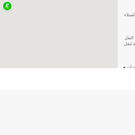
لعملاء
وفير الحلول النقل
 لنقل
زان
ر
اني