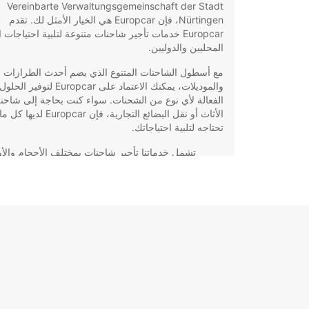
Vereinbarte Verwaltungsgemeinschaft der Stadt
Nürtingen، فإن Europcar هي الخيار الأمثل لك. تقدم
Europcar خدمات تأجير شاحنات متنوعة لتلبية احتياجات ا
المحليين والدوليين.
مع أسطول الشاحنات المتنوع الذي يضم أحدث الطرازات
والموديلات، يمكنك الاعتماد على Europcar لت
الفعالة لأي نوع من الشحنات. سواء كنت بحاجة إلى شاحنة
الأثاث أو نقل البضائع التجارية، فإن Europcar لديها كل ما
تحتاجه لتلبية احتياجاتك.
تشمل خدماتنا تأجير شاحنات بمختلف الأحجام والأو
لتلبية جميع الاحتياجات.
نقدم خدمة توصيل واستلام الشاحنات في المواقع
المحددة لكل عميل.
نضمن الجودة والموثوقية في جميع خدمات تأجير
الشاحنات التي نقدمها.
يمكنك حجز شاحنتك عبر الإنترنت بكل سهولة ويس
عبر موقعنا الإلكتروني.
لا تتردد في الاتصال بنا اليوم للحصول على عرض سعر مج
واحجز شاحنتك مع Europcar في Vereinbarte