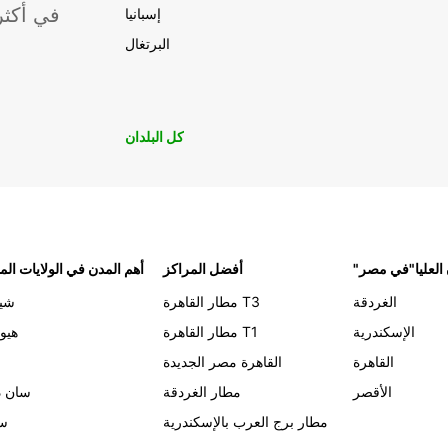
موقعًا لشركة ropcar
إسبانيا
البرتغال
كل البلدان
 العليا"في مصر
أفضل المراكز
أهم المدن في الولايات الم
الغردقة
مطار القاهرة T3
شيك
الإسكندرية
مطار القاهرة T1
هيو
القاهرة
القاهرة مصر الجديدة
الأقصر
مطار الغردقة
سان د
مطار برج العرب بالإسكندرية
سي