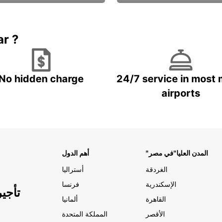
Book now
باقة الحماية ال
ar ?
No hidden charge
24/7 service in most 
airports
"المدن العليا"في مصر
أهم الدول
الغردقة
أستراليا
الإسكندرية
فرنسا
تأجي
القاهرة
ألمانيا
الأقصر
المملكة المتحدة