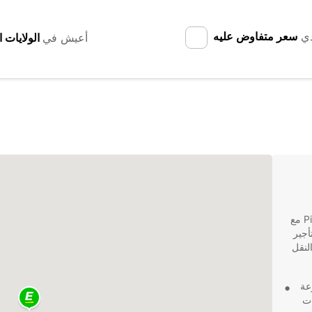
دي
سعر متفاوض عليه
أعيش في
مرحبًا بك في أحدث وجهة لتأجير الشاحنات في Pirmasens مع
ال تأجير
لنقل
عة
ات