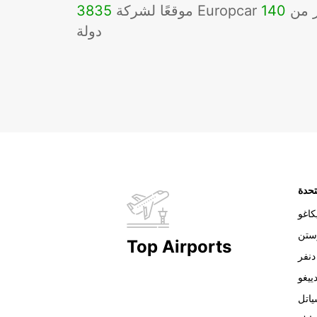
Eu في أكثر من
140
3835
دولة
تحدة
اغو
ستن
Top Airports
دنفر
ييغو
اتل