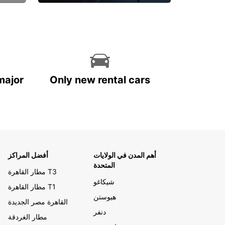
احجز الآن
major
Only new rental cars
أهم المدن في الولايات
أفضل المراكز
المتحدة
مطار القاهرة T3
شيكاغو
مطار القاهرة T1
هيوستن
القاهرة مصر الجديدة
دنفر
مطار الغردقة