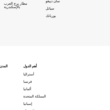
سان دييغو
مطار برج العرب
بالإسكندرية
سياتل
بوربانك
أهم الدول
"المدن
أستراليا
فرنسا
ألمانيا
المملكة المتحدة
إسبانيا