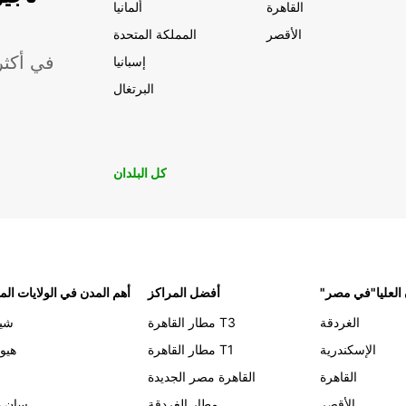
القاهرة
ألمانيا
الأقصر
المملكة المتحدة
موقعًا لشركة ropcar
إسبانيا
البرتغال
كل البلدان
 العليا"في مصر
أفضل المراكز
أهم المدن في الولايات الم
الغردقة
مطار القاهرة T3
شيك
الإسكندرية
مطار القاهرة T1
هيو
القاهرة
القاهرة مصر الجديدة
الأقصر
مطار الغردقة
سان د