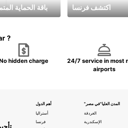
اكتشف فرنسا
باقة الحماية المتم
Book now
باقة الحماية ال
ar ?
No hidden charge
24/7 service in most 
airports
"المدن العليا"في مصر
أهم الدول
الغردقة
أستراليا
الإسكندرية
فرنسا
تأجي