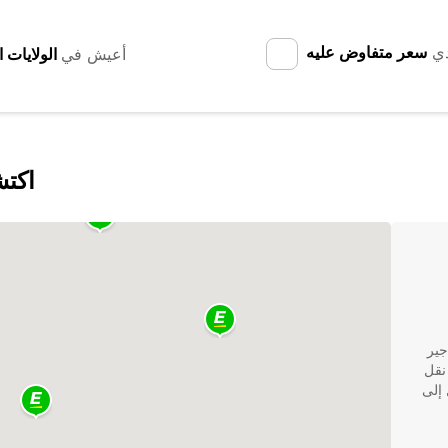
دي
سعر متفاوض عليه
أعيش في
اكتش
جير
 إلى نقل
 إلى