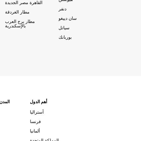
القاهرة مصر الجديدة
دنفر
مطار الغردقة
سان دييغو
مطار برج العرب
بالإسكندرية
سياتل
بوربانك
أهم الدول
"المدن
أستراليا
فرنسا
ألمانيا
المملكة المتحدة