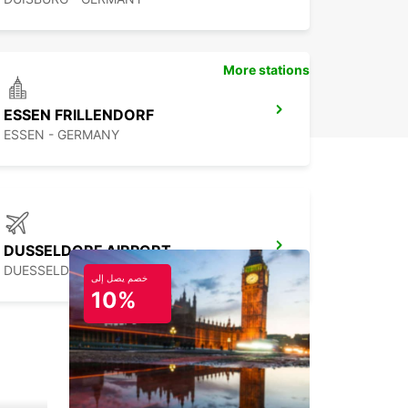
More stations
ESSEN FRILLENDORF
ESSEN - GERMANY
DUSSELDORF AIRPORT
DUESSELDORF - GERMANY
خصم يصل إلى
10%