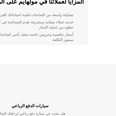
المزايا لعملائنا في مولهايم على ال
تشكيلة واسعة من الشاحنات لتلبية احتياجاتك الفرد
خدمة عملاء متفانية ومحترفة تقدم المساعدة في 
خطوة من عملية الإيجار
أسعار تنافسية وعروض خاصة تجعل تأجير الشاحنا
ميسور التكلفة
توفر خدمة التأجير في مواقع مريحة ومناسبة في
جميع أنحاء مولهايم على الرور
إجراءات إيجار سلسة وبسيطة لضمان تجربة مريح
للعملاء
تعتبر Europcar شريكك المثالي لتأجير الشاحنات في مول
على الرور. احجز اليوم واستمتع برحلة تنقل مريحة وسل
المدينة وخارجها.
سيارات الدفع الرباعي
هل تبحث عن سيارة دفع رباعي لرحلتك التجا