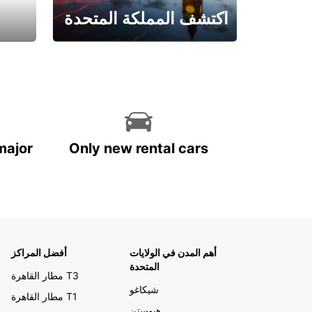
اكتشف المملكة المتحدة
احجز الآن
major
Only new rental cars
أهم المدن في الولايات
أفضل المراكز
المتحدة
مطار القاهرة T3
شيكاغو
مطار القاهرة T1
هيوستن