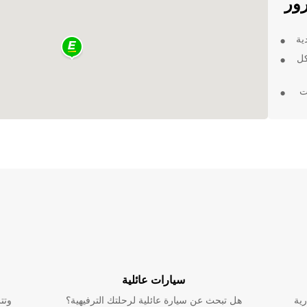
رور
ية
كل
ت
ة
هايم
سة في
سيارات عائلية
رية
هل تبحث عن سيارة عائلية لرحلتك الترفيهية؟
وتت