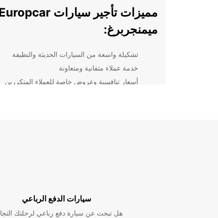
ميمنجربرغ:
تشكيلة واسعة من السيارات الحديثة والنظيفة
خدمة عملاء متفانية ومتعاونة
أسعار تنافسية وعروض خاصة للعملاء المتكررين
إمكانية توصيل السيارة إلى موقعك لراحتك
تأمين شامل للسيارة لراحة بالك تامة
بغض الن
لك الحل الأمثل لاحتياجاتك من السيارات. سواء كنت بحاج
سيارة لرحلة عمل سريعة أو تخطيط لعطلة عائلية ممتعة،
يمكنك الاعتماد على Europcar.
قم بزيارة إحدى فروع Europcar في ميمنجربرغ ال
على سيارتك المثالية لرحلتك!
سيارات الدفع الرباعي
هل تبحث عن سيارة دفع رباعي لرحلتك التجا