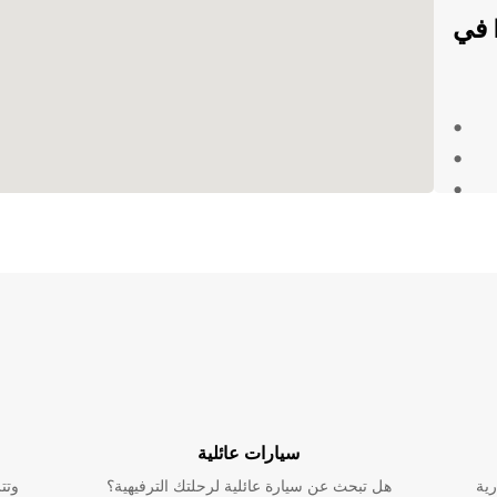
مميزات تأجير سيارات Europcar في
ظر عن غرض رحلتك إلى ميمنجربرغ، Europcar توفر
ة إلى
يوم واحصل
سيارات عائلية
رية
هل تبحث عن سيارة عائلية لرحلتك الترفيهية؟
وتت