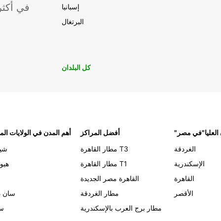
موقعًا لشركة ropcar
إسبانيا
البرتغال
كل البلدان
 العليا"في مصر
أفضل المراكز
أهم المدن في الولايات الم
الغردقة
مطار القاهرة T3
شيك
الإسكندرية
مطار القاهرة T1
هيو
القاهرة
القاهرة مصر الجديدة
الأقصر
مطار الغردقة
سان د
مطار برج العرب بالإسكندرية
سي