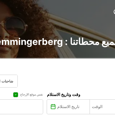
Memminge : اكتشف جميع محطاتنا
شاحنات ال
وقت وتاريخ الاستلام
نفس موقع الإرجاع