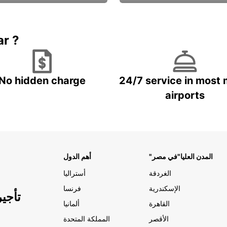
Book now
باقة الحماية ال
ar ?
No hidden charge
24/7 service in most 
airports
"المدن العليا"في مصر
أهم الدول
الغردقة
أستراليا
الإسكندرية
فرنسا
تأجي
القاهرة
ألمانيا
الأقصر
المملكة المتحدة