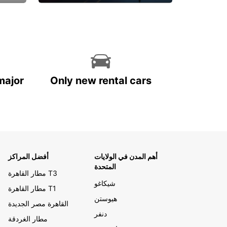
احجز الآن
major
Only new rental cars
أهم المدن في الولايات
أفضل المراكز
المتحدة
مطار القاهرة T3
شيكاغو
مطار القاهرة T1
هيوستن
القاهرة مصر الجديدة
دنفر
مطار الغردقة