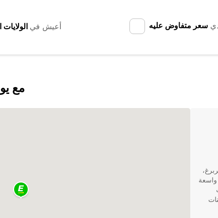
دي
سعر متفاوض عليه
أعيش في
اكتشف ngerberg
برغ،
عة واسعة
نات