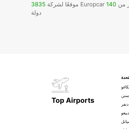
Eu في أكثر من
140
3835
دولة
تحدة
اغو
ستن
Top Airports
دنفر
ييغو
اتل