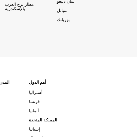
سان دييغو
مطار برج العرب
بالإسكندرية
سياتل
بوربانك
أهم الدول
"المدن
أستراليا
فرنسا
ألمانيا
المملكة المتحدة
إسبانيا